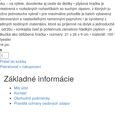
oku – na výlete, dovolenke aj ceste do škôlky • plyšová hračka je
iestnená v rozkošných nohavičkách so suchým zipsom, z ktorých ju
žno jednoducho vybrať • pre maximálne pohodlie je batoh vybavený
lstrovanými a nastaviteľnými ramennými popruhmi • je vyrobený z
alitných textilných materiálov, ktoré sú príjemné na dotyk a jednoduché
 údržbu • vonkajšia časť je potiahnutá zamatovo hladkým plyšom – je
kučká ako obľúbená hračka • rozmery: 21 x 26 x 9 cm • materiál: 100
lyester
né po:
Ks
Pridať do košíka
Pokračovať v nakupovaní
Základné informácie
Môj účet
Kontakt
Obchodné podmienky
Pravidlá ochrany osobných údajov