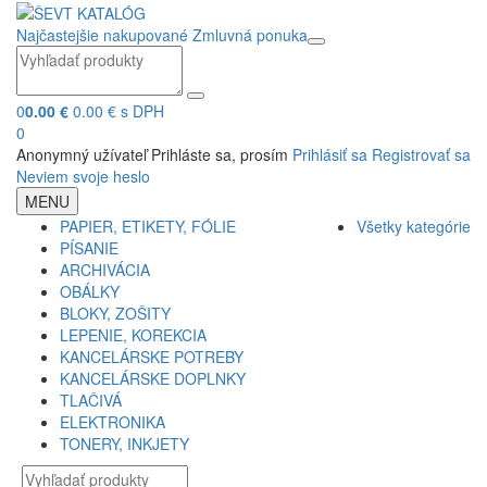
Najčastejšie nakupované
Zmluvná ponuka
0
0.00 €
0.00 € s DPH
0
Anonymný užívateľ
Prihláste sa, prosím
Prihlásiť sa
Registrovať sa
Neviem svoje heslo
MENU
PAPIER, ETIKETY, FÓLIE
Všetky kategórie
PÍSANIE
ARCHIVÁCIA
OBÁLKY
BLOKY, ZOŠITY
LEPENIE, KOREKCIA
KANCELÁRSKE POTREBY
KANCELÁRSKE DOPLNKY
TLAČIVÁ
ELEKTRONIKA
TONERY, INKJETY