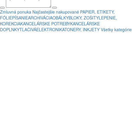
Zmluvná ponuka
Najčastejšie nakupované
PAPIER, ETIKETY,
FÓLIE
PÍSANIE
ARCHIVÁCIA
OBÁLKY
BLOKY, ZOŠITY
LEPENIE,
KOREKCIA
KANCELÁRSKE POTREBY
KANCELÁRSKE
DOPLNKY
TLAČIVÁ
ELEKTRONIKA
TONERY, INKJETY
Všetky kategórie