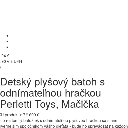
.24 €
.90 € s DPH
s
Detský plyšový batoh s
odnímateľnou hračkou
Perletti Toys, Mačička
U produktu:
7F 699 0i
nto roztomilý batôžtek s odnímateľnou plyšovou hračkou sa stane
jvernejším spoločníkom vášho dieťaťa • bude ho sprevádzať na každo