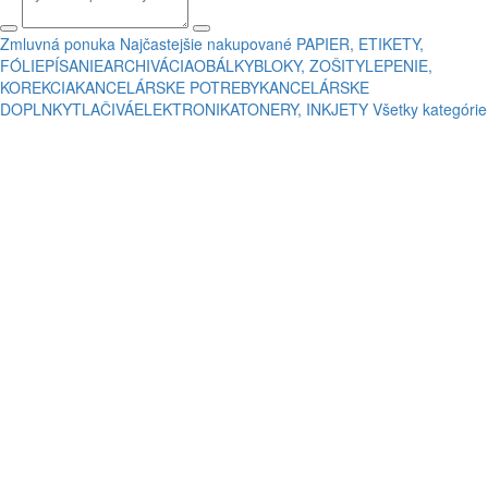
Zmluvná ponuka
Najčastejšie nakupované
PAPIER, ETIKETY,
FÓLIE
PÍSANIE
ARCHIVÁCIA
OBÁLKY
BLOKY, ZOŠITY
LEPENIE,
KOREKCIA
KANCELÁRSKE POTREBY
KANCELÁRSKE
DOPLNKY
TLAČIVÁ
ELEKTRONIKA
TONERY, INKJETY
Všetky kategórie