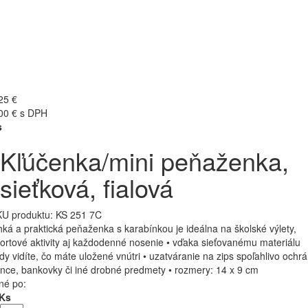
25 €
00 € s DPH
s
Kľúčenka/mini peňaženka,
sieťková, fialová
U produktu:
KS 251 7C
hká a praktická peňaženka s karabínkou je ideálna na školské výlety,
ortové aktivity aj každodenné nosenie • vďaka sieťovanému materiálu
dy vidíte, čo máte uložené vnútri • uzatváranie na zips spoľahlivo ochrá
nce, bankovky či iné drobné predmety • rozmery: 14 x 9 cm
né po:
 Ks