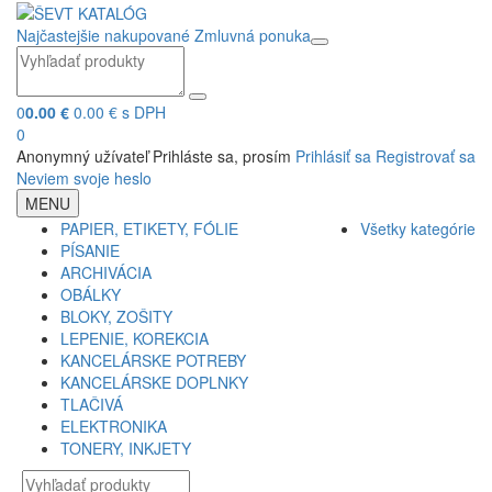
Najčastejšie nakupované
Zmluvná ponuka
0
0.00 €
0.00 € s DPH
0
Anonymný užívateľ
Prihláste sa, prosím
Prihlásiť sa
Registrovať sa
Neviem svoje heslo
MENU
PAPIER, ETIKETY, FÓLIE
Všetky kategórie
PÍSANIE
ARCHIVÁCIA
OBÁLKY
BLOKY, ZOŠITY
LEPENIE, KOREKCIA
KANCELÁRSKE POTREBY
KANCELÁRSKE DOPLNKY
TLAČIVÁ
ELEKTRONIKA
TONERY, INKJETY