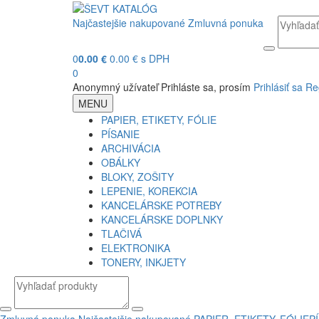
Najčastejšie nakupované
Zmluvná ponuka
0
0.00 €
0.00 € s DPH
0
Anonymný užívateľ
Prihláste sa, prosím
Prihlásiť sa
Re
MENU
PAPIER, ETIKETY, FÓLIE
PÍSANIE
ARCHIVÁCIA
OBÁLKY
BLOKY, ZOŠITY
LEPENIE, KOREKCIA
KANCELÁRSKE POTREBY
KANCELÁRSKE DOPLNKY
TLAČIVÁ
ELEKTRONIKA
TONERY, INKJETY