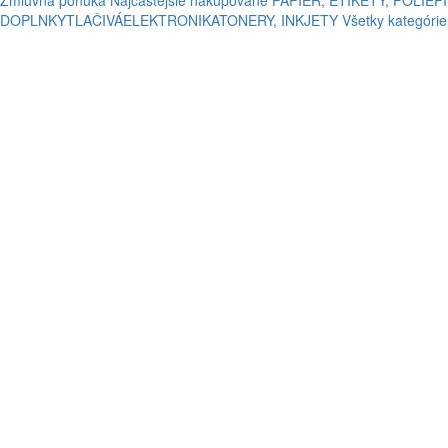
Zmluvná ponuka
Najčastejšie nakupované
PAPIER, ETIKETY, FÓLIE
P
DOPLNKY
TLAČIVÁ
ELEKTRONIKA
TONERY, INKJETY
Všetky kategórie