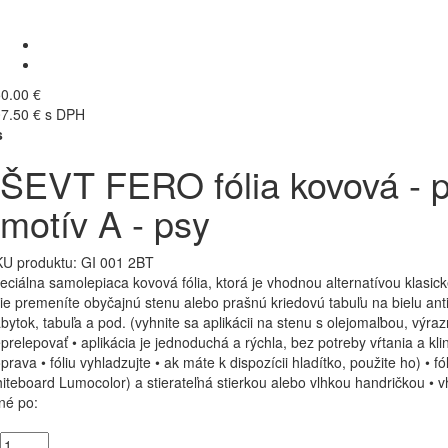
0.00 €
7.50 € s DPH
s
ŠEVT FERO fólia kovová - po
motív A - psy
U produktu:
GI 001 2BT
eciálna samolepiaca kovová fólia, ktorá je vhodnou alternatívou klasic
lie premeníte obyčajnú stenu alebo prašnú kriedovú tabuľu na bielu antia
bytok, tabuľa a pod. (vyhnite sa aplikácii na stenu s olejomaľbou, výr
prelepovať • aplikácia je jednoduchá a rýchla, bez potreby vŕtania a kli
prava • fóliu vyhladzujte • ak máte k dispozícii hladítko, použite ho) • 
iteboard Lumocolor) a stierateľná stierkou alebo vlhkou handričkou 
né po: