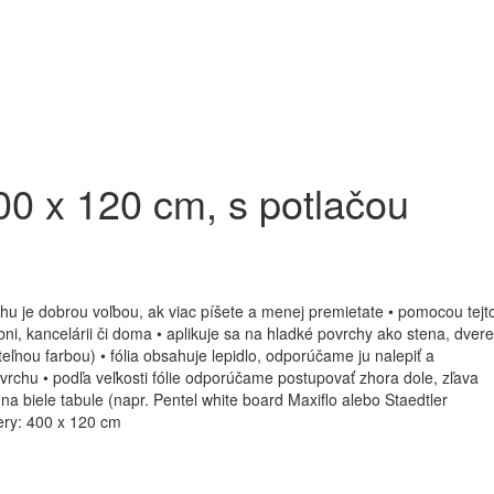
00 x 120 cm, s potlačou
chu je dobrou voľbou, ak viac píšete a menej premietate • pomocou tejt
bni, kancelárii či doma • aplikuje sa na hladké povrchy ako stena, dvere
ľnou farbou) • fólia obsahuje lepidlo, odporúčame ju nalepiť a
povrchu • podľa veľkosti fólie odporúčame postupovať zhora dole, zľava
 na biele tabule (napr. Pentel white board Maxiflo alebo Staedtler
ery: 400 x 120 cm