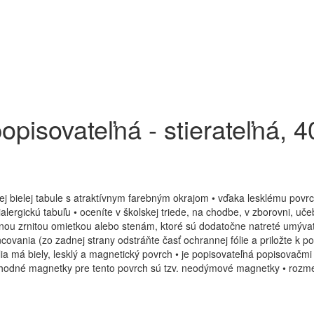
pisovateľná - stierateľná, 4
kej bielej tabule s atraktívnym farebným okrajom • vďaka lesklému povr
lergickú tabuľu • oceníte v školskej triede, na chodbe, v zborovni, uče
aznou zrnitou omietkou alebo stenám, ktoré sú dodatočne natreté umývate
ncovania (zo zadnej strany odstráňte časť ochrannej fólie a priložte k 
fólia má biely, lesklý a magnetický povrch • je popisovateľná popisovačmi
• vhodné magnetky pre tento povrch sú tzv. neodýmové magnetky • rozm