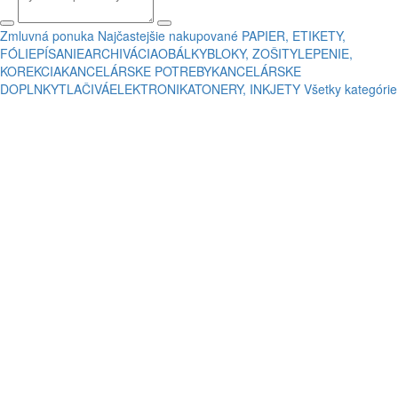
Zmluvná ponuka
Najčastejšie nakupované
PAPIER, ETIKETY,
FÓLIE
PÍSANIE
ARCHIVÁCIA
OBÁLKY
BLOKY, ZOŠITY
LEPENIE,
KOREKCIA
KANCELÁRSKE POTREBY
KANCELÁRSKE
DOPLNKY
TLAČIVÁ
ELEKTRONIKA
TONERY, INKJETY
Všetky kategórie