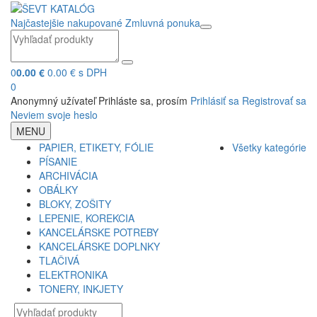
Najčastejšie nakupované
Zmluvná ponuka
0
0.00 €
0.00 € s DPH
0
Anonymný užívateľ
Prihláste sa, prosím
Prihlásiť sa
Registrovať sa
Neviem svoje heslo
MENU
PAPIER, ETIKETY, FÓLIE
Všetky kategórie
PÍSANIE
ARCHIVÁCIA
OBÁLKY
BLOKY, ZOŠITY
LEPENIE, KOREKCIA
KANCELÁRSKE POTREBY
KANCELÁRSKE DOPLNKY
TLAČIVÁ
ELEKTRONIKA
TONERY, INKJETY