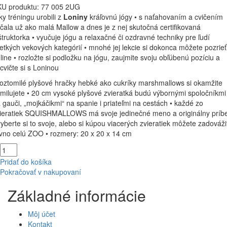
U produktu:
77 005 2UG
ky tréningu urobili z
Loniny
kráľovnú jógy • s naťahovaním a cvičením
čala už ako malá Mallow a dnes je z nej skutočná certifikovaná
štruktorka • vyučuje jógu a relaxačné či ozdravné techniky pre ľudí
etkých vekových kategórií • mnohé jej lekcie si dokonca môžete pozrieť
line • rozložte si podložku na jógu, zaujmite svoju obľúbenú pozíciu a
cvičte si s Loninou
roztomilé plyšové hračky hebké ako cukríky marshmallows si okamžite
milujete • 20 cm vysoké plyšové zvieratká budú výbornými spoločníkmi
 gauči, „mojkáčikmi“ na spanie i priateľmi na cestách • každé zo
ieratiek SQUISHMALLOWS má svoje jedinečné meno a originálny príb
vyberte si to svoje, alebo si kúpou viacerých zvieratiek môžete zadováži
vno celú ZOO • rozmery: 20 x 20 x 14 cm
Pridať do košíka
Pokračovať v nakupovaní
Základné informácie
Môj účet
Kontakt