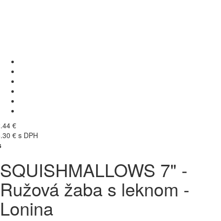
.44 €
.30 € s DPH
s
SQUISHMALLOWS 7" -
Ružová žaba s leknom -
Lonina