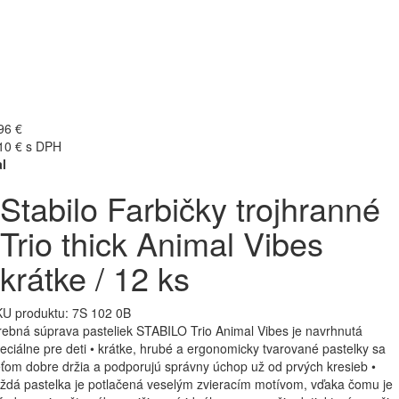
96 €
10 € s DPH
l
Stabilo Farbičky trojhranné
Trio thick Animal Vibes
krátke / 12 ks
U produktu:
7S 102 0B
rebná súprava pasteliek STABILO Trio Animal Vibes je navrhnutá
eciálne pre deti • krátke, hrubé a ergonomicky tvarované pastelky sa
ťom dobre držia a podporujú správny úchop už od prvých kresieb •
ždá pastelka je potlačená veselým zvieracím motívom, vďaka čomu je