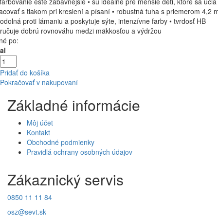
farbovanie ešte zábavnejšie • sú ideálne pre menšie deti, ktoré sa učia
acovať s tlakom pri kreslení a písaní • robustná tuha s priemerom 4,2
 odolná proti lámaniu a poskytuje sýte, intenzívne farby • tvrdosť HB
ručuje dobrú rovnováhu medzi mäkkosťou a výdržou
né po:
al
Pridať do košíka
Pokračovať v nakupovaní
Základné informácie
Môj účet
Kontakt
Obchodné podmienky
Pravidlá ochrany osobných údajov
Zákaznický servis
0850 11 11 84
osz@sevt.sk