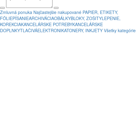
Zmluvná ponuka
Najčastejšie nakupované
PAPIER, ETIKETY,
FÓLIE
PÍSANIE
ARCHIVÁCIA
OBÁLKY
BLOKY, ZOŠITY
LEPENIE,
KOREKCIA
KANCELÁRSKE POTREBY
KANCELÁRSKE
DOPLNKY
TLAČIVÁ
ELEKTRONIKA
TONERY, INKJETY
Všetky kategórie