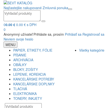
Najčastejšie nakupované
Zmluvná ponuka
0
0.00 €
0.00 € s DPH
0
Anonymný užívateľ
Prihláste sa, prosím
Prihlásiť sa
Registrovať sa
Neviem svoje heslo
MENU
PAPIER, ETIKETY, FÓLIE
Všetky kategórie
PÍSANIE
ARCHIVÁCIA
OBÁLKY
BLOKY, ZOŠITY
LEPENIE, KOREKCIA
KANCELÁRSKE POTREBY
KANCELÁRSKE DOPLNKY
TLAČIVÁ
ELEKTRONIKA
TONERY, INKJETY