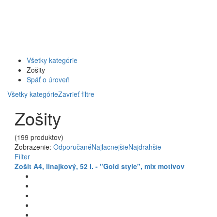
Všetky kategórie
Zošity
Späť o úroveň
Všetky kategórie
Zavrieť filtre
Zošity
(199 produktov)
Zobrazenie:
Odporučané
Najlacnejšie
Najdrahšie
Filter
Zošit A4, linajkový, 52 l. - "Gold style", mix motívov