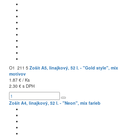
O1 211 5
Zošit A5, linajkový, 52 l. - "Gold style", mix
motívov
1.87 € / Ks
2.30 € s DPH
Zošit A4, linajkový, 52 l. - "Neon", mix farieb