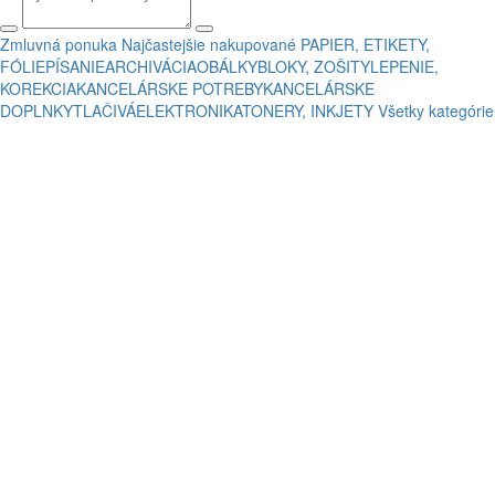
Zmluvná ponuka
Najčastejšie nakupované
PAPIER, ETIKETY,
FÓLIE
PÍSANIE
ARCHIVÁCIA
OBÁLKY
BLOKY, ZOŠITY
LEPENIE,
KOREKCIA
KANCELÁRSKE POTREBY
KANCELÁRSKE
DOPLNKY
TLAČIVÁ
ELEKTRONIKA
TONERY, INKJETY
Všetky kategórie