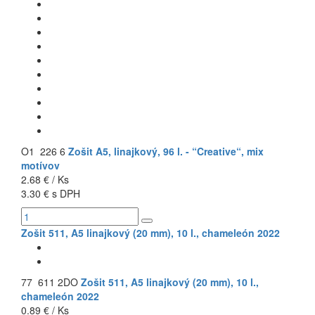
O1 226 6
Zošit A5, linajkový, 96 l. - “Creative“, mix
motívov
2.68 € / Ks
3.30 € s DPH
Zošit 511, A5 linajkový (20 mm), 10 l., chameleón 2022
77 611 2DO
Zošit 511, A5 linajkový (20 mm), 10 l.,
chameleón 2022
0.89 € / Ks