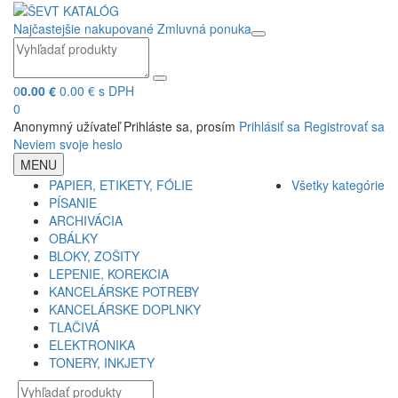
Najčastejšie nakupované
Zmluvná ponuka
0
0.00 €
0.00 € s DPH
0
Anonymný užívateľ
Prihláste sa, prosím
Prihlásiť sa
Registrovať sa
Neviem svoje heslo
MENU
PAPIER, ETIKETY, FÓLIE
Všetky kategórie
PÍSANIE
ARCHIVÁCIA
OBÁLKY
BLOKY, ZOŠITY
LEPENIE, KOREKCIA
KANCELÁRSKE POTREBY
KANCELÁRSKE DOPLNKY
TLAČIVÁ
ELEKTRONIKA
TONERY, INKJETY