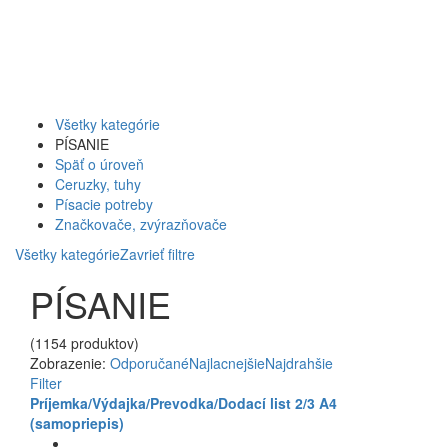
Všetky kategórie
PÍSANIE
Späť o úroveň
Ceruzky, tuhy
Písacie potreby
Značkovače, zvýrazňovače
Všetky kategórie
Zavrieť filtre
PÍSANIE
(1154 produktov)
Zobrazenie:
Odporučané
Najlacnejšie
Najdrahšie
Filter
Príjemka/Výdajka/Prevodka/Dodací list 2/3 A4
(samopriepis)