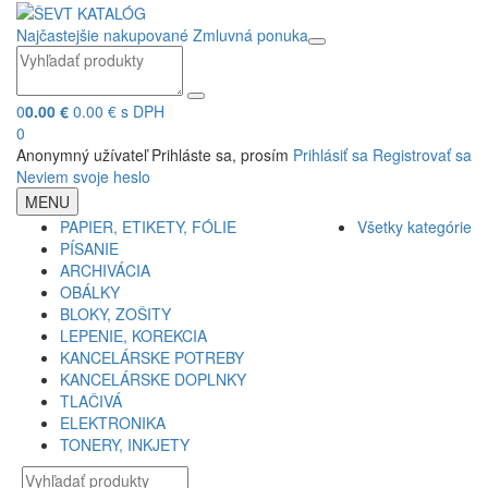
Najčastejšie nakupované
Zmluvná ponuka
0
0.00 €
0.00 € s DPH
0
Anonymný užívateľ
Prihláste sa, prosím
Prihlásiť sa
Registrovať sa
Neviem svoje heslo
MENU
PAPIER, ETIKETY, FÓLIE
Všetky kategórie
PÍSANIE
ARCHIVÁCIA
OBÁLKY
BLOKY, ZOŠITY
LEPENIE, KOREKCIA
KANCELÁRSKE POTREBY
KANCELÁRSKE DOPLNKY
TLAČIVÁ
ELEKTRONIKA
TONERY, INKJETY