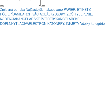
Zmluvná ponuka
Najčastejšie nakupované
PAPIER, ETIKETY,
FÓLIE
PÍSANIE
ARCHIVÁCIA
OBÁLKY
BLOKY, ZOŠITY
LEPENIE,
KOREKCIA
KANCELÁRSKE POTREBY
KANCELÁRSKE
DOPLNKY
TLAČIVÁ
ELEKTRONIKA
TONERY, INKJETY
Všetky kategórie