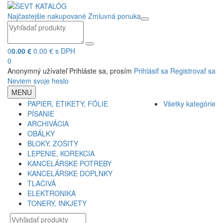
Najčastejšie nakupované
Zmluvná ponuka
0
0.00 €
0.00 € s DPH
0
Anonymný užívateľ
Prihláste sa, prosím
Prihlásiť sa
Registrovať sa
Neviem svoje heslo
MENU
PAPIER, ETIKETY, FÓLIE
Všetky kategórie
PÍSANIE
ARCHIVÁCIA
OBÁLKY
BLOKY, ZOŠITY
LEPENIE, KOREKCIA
KANCELÁRSKE POTREBY
KANCELÁRSKE DOPLNKY
TLAČIVÁ
ELEKTRONIKA
TONERY, INKJETY