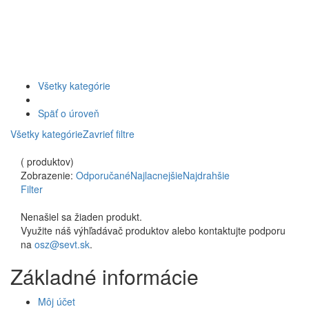
Všetky kategórie
Späť o úroveň
Všetky kategórie
Zavrieť filtre
( produktov)
Zobrazenie:
Odporučané
Najlacnejšie
Najdrahšie
Filter
Nenašiel sa žiaden produkt.
Využite náš výhľadávač produktov alebo kontaktujte podporu
na
osz@sevt.sk
.
Základné informácie
Môj účet