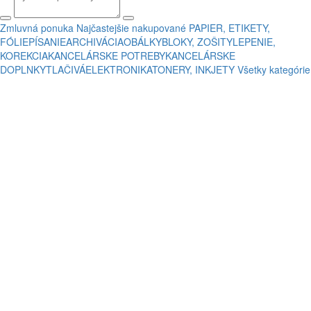
Zmluvná ponuka
Najčastejšie nakupované
PAPIER, ETIKETY,
FÓLIE
PÍSANIE
ARCHIVÁCIA
OBÁLKY
BLOKY, ZOŠITY
LEPENIE,
KOREKCIA
KANCELÁRSKE POTREBY
KANCELÁRSKE
DOPLNKY
TLAČIVÁ
ELEKTRONIKA
TONERY, INKJETY
Všetky kategórie