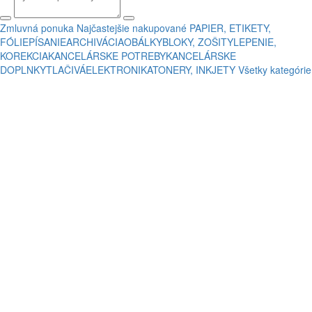
Zmluvná ponuka
Najčastejšie nakupované
PAPIER, ETIKETY,
FÓLIE
PÍSANIE
ARCHIVÁCIA
OBÁLKY
BLOKY, ZOŠITY
LEPENIE,
KOREKCIA
KANCELÁRSKE POTREBY
KANCELÁRSKE
DOPLNKY
TLAČIVÁ
ELEKTRONIKA
TONERY, INKJETY
Všetky kategórie