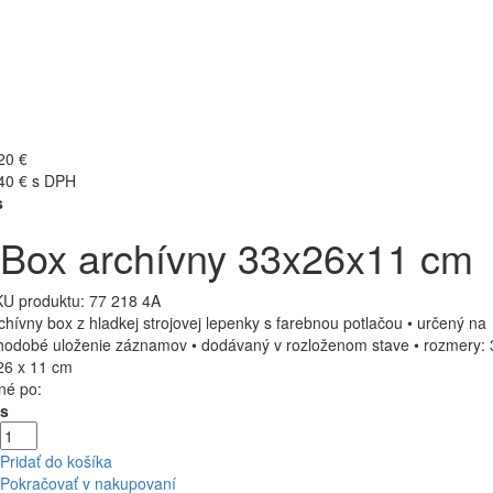
20 €
40 € s DPH
s
Box archívny 33x26x11 cm
U produktu:
77 218 4A
chívny box z hladkej strojovej lepenky s farebnou potlačou • určený na
hodobé uloženie záznamov • dodávaný v rozloženom stave • rozmery: 
26 x 11 cm
né po:
Ks
Pridať do košíka
Pokračovať v nakupovaní