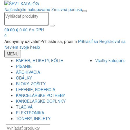
Najčastejšie nakupované
Zmluvná ponuka
0
0.00 €
0.00 € s DPH
0
Anonymný užívateľ
Prihláste sa, prosím
Prihlásiť sa
Registrovať sa
Neviem svoje heslo
MENU
PAPIER, ETIKETY, FÓLIE
Všetky kategórie
PÍSANIE
ARCHIVÁCIA
OBÁLKY
BLOKY, ZOŠITY
LEPENIE, KOREKCIA
KANCELÁRSKE POTREBY
KANCELÁRSKE DOPLNKY
TLAČIVÁ
ELEKTRONIKA
TONERY, INKJETY