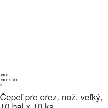
.88 €
.30 € s DPH
l
Čepeľ pre orez. nož. veľký,
10 bal x 10 ks