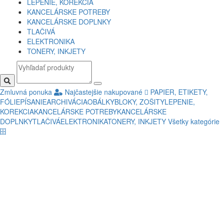
LEPENIE, KOREKCIA
KANCELÁRSKE POTREBY
KANCELÁRSKE DOPLNKY
TLAČIVÁ
ELEKTRONIKA
TONERY, INKJETY
Zmluvná ponuka
Najčastejšie nakupované
PAPIER, ETIKETY,
FÓLIE
PÍSANIE
ARCHIVÁCIA
OBÁLKY
BLOKY, ZOŠITY
LEPENIE,
KOREKCIA
KANCELÁRSKE POTREBY
KANCELÁRSKE
DOPLNKY
TLAČIVÁ
ELEKTRONIKA
TONERY, INKJETY
Všetky kategórie