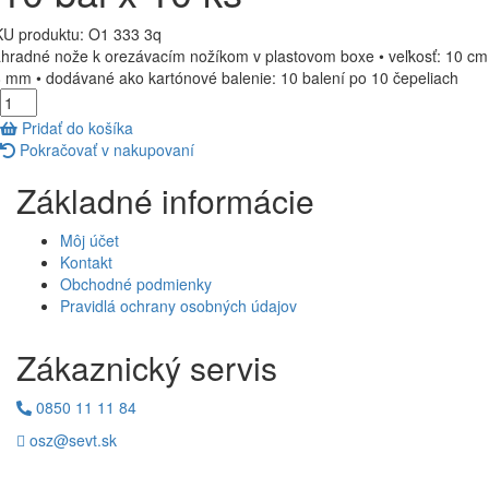
U produktu:
O1 333 3q
hradné nože k orezávacím nožíkom v plastovom boxe • veľkosť: 10 cm
 mm • dodávané ako kartónové balenie: 10 balení po 10 čepeliach
Pridať do košíka
Pokračovať v nakupovaní
Základné informácie
Môj účet
Kontakt
Obchodné podmienky
Pravidlá ochrany osobných údajov
Zákaznický servis
0850 11 11 84
osz@sevt.sk