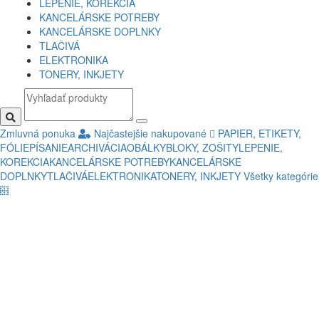
LEPENIE, KOREKCIA
KANCELÁRSKE POTREBY
KANCELÁRSKE DOPLNKY
TLAČIVÁ
ELEKTRONIKA
TONERY, INKJETY
Zmluvná ponuka
Najčastejšie nakupované
PAPIER, ETIKETY,
FÓLIE
PÍSANIE
ARCHIVÁCIA
OBÁLKY
BLOKY, ZOŠITY
LEPENIE,
KOREKCIA
KANCELÁRSKE POTREBY
KANCELÁRSKE
DOPLNKY
TLAČIVÁ
ELEKTRONIKA
TONERY, INKJETY
Všetky kategórie