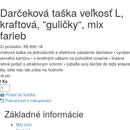
Darčeková taška veľkosť L,
kraftová, “guličky“, mix
farieb
U produktu:
KS 800 1A
rčeková taška na jednoduché a efektívne zabalenie darčekov • vyrobe
pevného kartónu • s textilnými uškami na pohodlné nosenie • krásna
rebná potlač s atraktívnym vzorom • zabaľte svoj darček do tejto krásne
šky, ešte viac tak získa na hodnote
né po:
2 Ks
Pridať do košíka
Pokračovať v nakupovaní
Základné informácie
Môj účet