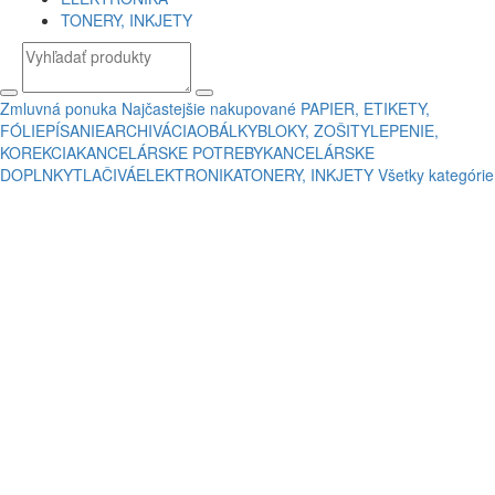
TONERY, INKJETY
Zmluvná ponuka
Najčastejšie nakupované
PAPIER, ETIKETY,
FÓLIE
PÍSANIE
ARCHIVÁCIA
OBÁLKY
BLOKY, ZOŠITY
LEPENIE,
KOREKCIA
KANCELÁRSKE POTREBY
KANCELÁRSKE
DOPLNKY
TLAČIVÁ
ELEKTRONIKA
TONERY, INKJETY
Všetky kategórie