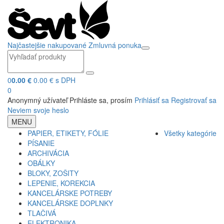
Najčastejšie nakupované
Zmluvná ponuka
0
0.00 €
0.00 € s DPH
0
Anonymný užívateľ
Prihláste sa, prosím
Prihlásiť sa
Registrovať sa
Neviem svoje heslo
MENU
PAPIER, ETIKETY, FÓLIE
Všetky kategórie
PÍSANIE
ARCHIVÁCIA
OBÁLKY
BLOKY, ZOŠITY
LEPENIE, KOREKCIA
KANCELÁRSKE POTREBY
KANCELÁRSKE DOPLNKY
TLAČIVÁ
ELEKTRONIKA