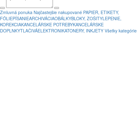
Zmluvná ponuka
Najčastejšie nakupované
PAPIER, ETIKETY,
FÓLIE
PÍSANIE
ARCHIVÁCIA
OBÁLKY
BLOKY, ZOŠITY
LEPENIE,
KOREKCIA
KANCELÁRSKE POTREBY
KANCELÁRSKE
DOPLNKY
TLAČIVÁ
ELEKTRONIKA
TONERY, INKJETY
Všetky kategórie