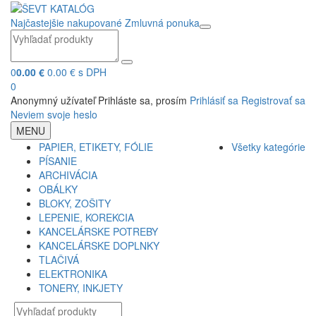
Najčastejšie nakupované
Zmluvná ponuka
0
0.00 €
0.00 € s DPH
0
Anonymný užívateľ
Prihláste sa, prosím
Prihlásiť sa
Registrovať sa
Neviem svoje heslo
MENU
PAPIER, ETIKETY, FÓLIE
Všetky kategórie
PÍSANIE
ARCHIVÁCIA
OBÁLKY
BLOKY, ZOŠITY
LEPENIE, KOREKCIA
KANCELÁRSKE POTREBY
KANCELÁRSKE DOPLNKY
TLAČIVÁ
ELEKTRONIKA
TONERY, INKJETY