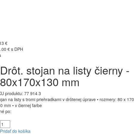
13 €
.00 € s DPH
s
Drôt. stojan na listy čierny -
80x170x130 mm
U produktu:
77 914 3
ojan na listy s tromi priehradkami v drôtenej úprave • rozmery: 80 x 170
0 mm • v čiernej farbe
né po:
Pridať do košíka