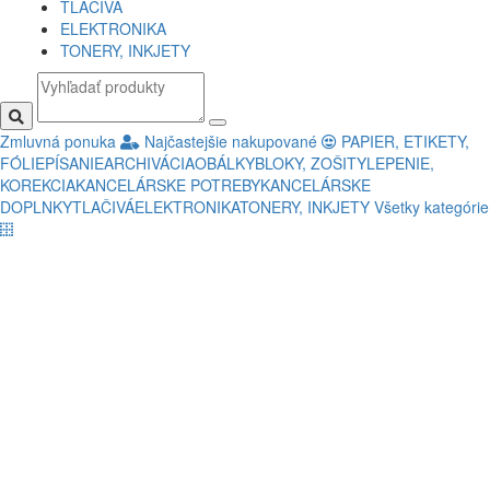
TLAČIVÁ
ELEKTRONIKA
TONERY, INKJETY
Zmluvná ponuka
Najčastejšie nakupované
PAPIER, ETIKETY,
FÓLIE
PÍSANIE
ARCHIVÁCIA
OBÁLKY
BLOKY, ZOŠITY
LEPENIE,
KOREKCIA
KANCELÁRSKE POTREBY
KANCELÁRSKE
DOPLNKY
TLAČIVÁ
ELEKTRONIKA
TONERY, INKJETY
Všetky kategórie