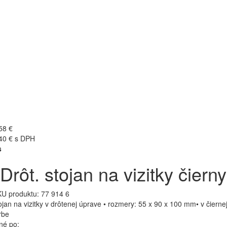
58 €
40 € s DPH
s
Drôt. stojan na vizitky čierny
U produktu:
77 914 6
ojan na vizitky v drôtenej úprave • rozmery: 55 x 90 x 100 mm• v čierne
rbe
né po: