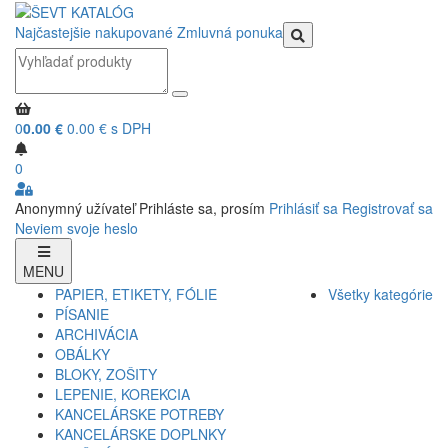
Najčastejšie nakupované
Zmluvná ponuka
0
0.00 €
0.00 € s DPH
0
Anonymný užívateľ
Prihláste sa, prosím
Prihlásiť sa
Registrovať sa
Neviem svoje heslo
MENU
PAPIER, ETIKETY, FÓLIE
Všetky kategórie
PÍSANIE
ARCHIVÁCIA
OBÁLKY
BLOKY, ZOŠITY
LEPENIE, KOREKCIA
KANCELÁRSKE POTREBY
KANCELÁRSKE DOPLNKY