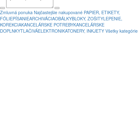
Zmluvná ponuka
Najčastejšie nakupované
PAPIER, ETIKETY,
FÓLIE
PÍSANIE
ARCHIVÁCIA
OBÁLKY
BLOKY, ZOŠITY
LEPENIE,
KOREKCIA
KANCELÁRSKE POTREBY
KANCELÁRSKE
DOPLNKY
TLAČIVÁ
ELEKTRONIKA
TONERY, INKJETY
Všetky kategórie