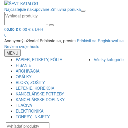
Najčastejšie nakupované
Zmluvná ponuka
0
0.00 €
0.00 € s DPH
0
Anonymný užívateľ
Prihláste sa, prosím
Prihlásiť sa
Registrovať sa
Neviem svoje heslo
MENU
PAPIER, ETIKETY, FÓLIE
Všetky kategórie
PÍSANIE
ARCHIVÁCIA
OBÁLKY
BLOKY, ZOŠITY
LEPENIE, KOREKCIA
KANCELÁRSKE POTREBY
KANCELÁRSKE DOPLNKY
TLAČIVÁ
ELEKTRONIKA
TONERY, INKJETY