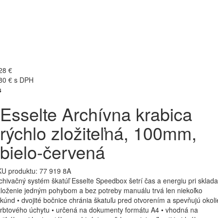
28 €
80 € s DPH
s
Esselte Archívna krabica
rýchlo zložiteľná, 100mm,
bielo-červená
U produktu:
77 919 8A
chivačný systém škatúľ Esselte Speedbox šetrí čas a energiu pri sklada
zloženie jedným pohybom a bez potreby manuálu trvá len niekoľko
kúnd • dvojité bočnice chránia škatuľu pred otvorením a spevňujú okoli
rbtového úchytu • určená na dokumenty formátu A4 • vhodná na