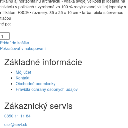
rtikálnu aj horizontálnu archiváciu • vďaka svojej veľkosti je ideálna na
chiváciu v policiach • vyrobená zo 100 % recyklovanej vlnitej lepenky s
rtifikátom FSC® • rozmery: 35 x 25 x 10 cm • farba: biela s červenou
tlačou
né po:
Pridať do košíka
Pokračovať v nakupovaní
Základné informácie
Môj účet
Kontakt
Obchodné podmienky
Pravidlá ochrany osobných údajov
Zákaznický servis
0850 11 11 84
osz@sevt.sk