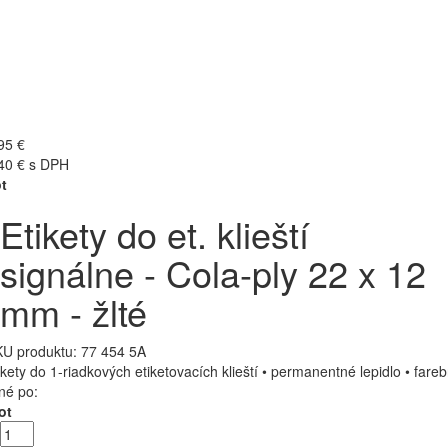
95 €
40 € s DPH
t
Etikety do et. klieští
signálne - Cola-ply 22 x 12
mm - žlté
U produktu:
77 454 5A
ikety do 1-riadkových etiketovacích klieští • permanentné lepidlo • fare
né po:
ot