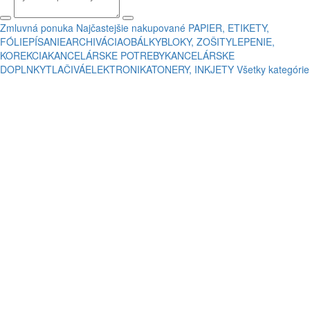
Zmluvná ponuka
Najčastejšie nakupované
PAPIER, ETIKETY,
FÓLIE
PÍSANIE
ARCHIVÁCIA
OBÁLKY
BLOKY, ZOŠITY
LEPENIE,
KOREKCIA
KANCELÁRSKE POTREBY
KANCELÁRSKE
DOPLNKY
TLAČIVÁ
ELEKTRONIKA
TONERY, INKJETY
Všetky kategórie