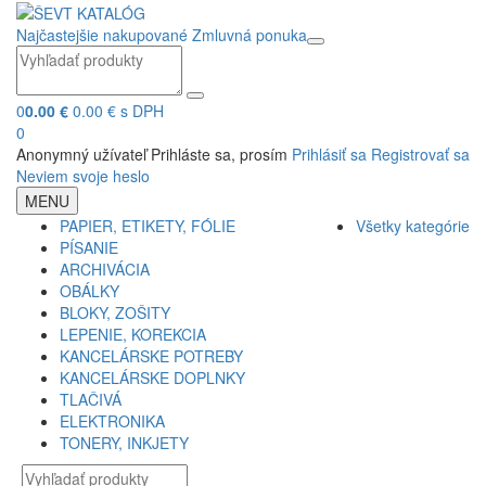
Najčastejšie nakupované
Zmluvná ponuka
0
0.00 €
0.00 € s DPH
0
Anonymný užívateľ
Prihláste sa, prosím
Prihlásiť sa
Registrovať sa
Neviem svoje heslo
MENU
PAPIER, ETIKETY, FÓLIE
Všetky kategórie
PÍSANIE
ARCHIVÁCIA
OBÁLKY
BLOKY, ZOŠITY
LEPENIE, KOREKCIA
KANCELÁRSKE POTREBY
KANCELÁRSKE DOPLNKY
TLAČIVÁ
ELEKTRONIKA
TONERY, INKJETY