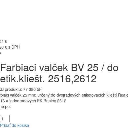
04 €
20 € s DPH
s
Farbiaci valček BV 25 / do
etik.kliešt. 2516,2612
U produktu:
77 380 5F
rbiaci valček 25 mm; určený do dvojradových etiketovacích klieští Real
16 a jednoradových EK Realex 2612
né po:
Pridať do košíka