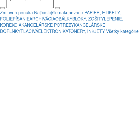
Zmluvná ponuka
Najčastejšie nakupované
PAPIER, ETIKETY,
FÓLIE
PÍSANIE
ARCHIVÁCIA
OBÁLKY
BLOKY, ZOŠITY
LEPENIE,
KOREKCIA
KANCELÁRSKE POTREBY
KANCELÁRSKE
DOPLNKY
TLAČIVÁ
ELEKTRONIKA
TONERY, INKJETY
Všetky kategórie