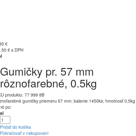
35 €
.50 € s DPH
l
Gumičky pr. 57 mm
rôznofarebné, 0.5kg
U produktu:
77 999 8B
znofarebné gumičky priemeru 57 mm; balenie 1450ks; hmotnosť 0,5kg
né po:
al
Pridať do košíka
Pokračovať v nakupovaní