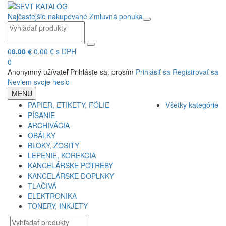
Najčastejšie nakupované
Zmluvná ponuka
0
0.00 €
0.00 € s DPH
0
Anonymný užívateľ
Prihláste sa, prosím
Prihlásiť sa
Registrovať sa
Neviem svoje heslo
MENU
PAPIER, ETIKETY, FÓLIE
Všetky kategórie
PÍSANIE
ARCHIVÁCIA
OBÁLKY
BLOKY, ZOŠITY
LEPENIE, KOREKCIA
KANCELÁRSKE POTREBY
KANCELÁRSKE DOPLNKY
TLAČIVÁ
ELEKTRONIKA
TONERY, INKJETY