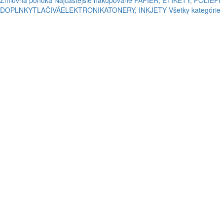
Zmluvná ponuka
Najčastejšie nakupované
PAPIER, ETIKETY, FÓLIE
P
DOPLNKY
TLAČIVÁ
ELEKTRONIKA
TONERY, INKJETY
Všetky kategórie