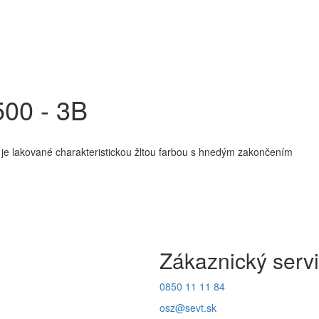
500 - 3B
ky je lakované charakteristickou žltou farbou s hnedým zakončením
Zákaznický serv
0850 11 11 84
osz@sevt.sk