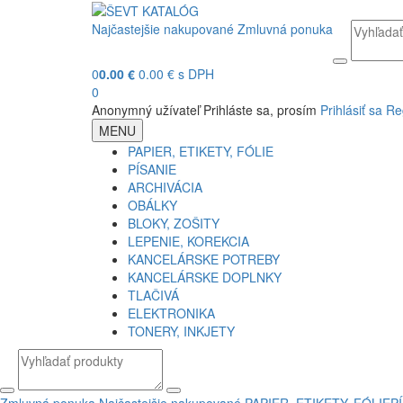
Najčastejšie nakupované
Zmluvná ponuka
0
0.00 €
0.00 € s DPH
0
Anonymný užívateľ
Prihláste sa, prosím
Prihlásiť sa
Re
MENU
PAPIER, ETIKETY, FÓLIE
PÍSANIE
ARCHIVÁCIA
OBÁLKY
BLOKY, ZOŠITY
LEPENIE, KOREKCIA
KANCELÁRSKE POTREBY
KANCELÁRSKE DOPLNKY
TLAČIVÁ
ELEKTRONIKA
TONERY, INKJETY