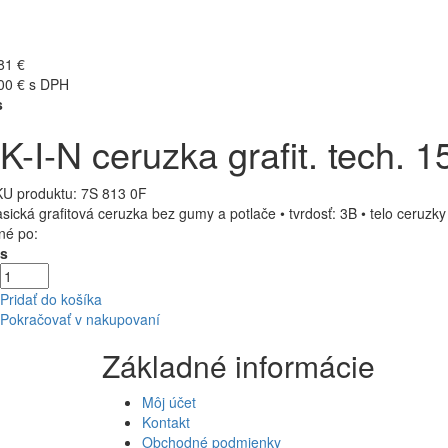
81 €
00 € s DPH
s
K-I-N ceruzka grafit. tech. 1
U produktu:
7S 813 0F
asická grafitová ceruzka bez gumy a potlače • tvrdosť: 3B • telo ceruz
né po:
Ks
Pridať do košíka
Pokračovať v nakupovaní
Základné informácie
Môj účet
Kontakt
Obchodné podmienky