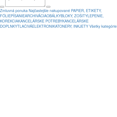
Zmluvná ponuka
Najčastejšie nakupované
PAPIER, ETIKETY,
FÓLIE
PÍSANIE
ARCHIVÁCIA
OBÁLKY
BLOKY, ZOŠITY
LEPENIE,
KOREKCIA
KANCELÁRSKE POTREBY
KANCELÁRSKE
DOPLNKY
TLAČIVÁ
ELEKTRONIKA
TONERY, INKJETY
Všetky kategórie