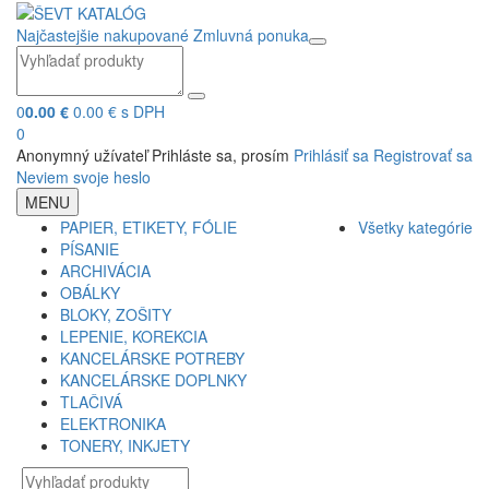
Najčastejšie nakupované
Zmluvná ponuka
0
0.00 €
0.00 € s DPH
0
Anonymný užívateľ
Prihláste sa, prosím
Prihlásiť sa
Registrovať sa
Neviem svoje heslo
MENU
PAPIER, ETIKETY, FÓLIE
Všetky kategórie
PÍSANIE
ARCHIVÁCIA
OBÁLKY
BLOKY, ZOŠITY
LEPENIE, KOREKCIA
KANCELÁRSKE POTREBY
KANCELÁRSKE DOPLNKY
TLAČIVÁ
ELEKTRONIKA
TONERY, INKJETY