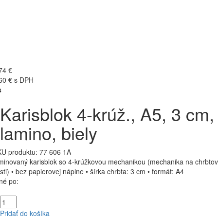
74 €
60 € s DPH
s
Karisblok 4-krúž., A5, 3 cm,
lamino, biely
U produktu:
77 606 1A
minovaný karisblok so 4-krúžkovou mechanikou (mechanika na chrbtov
sti) • bez papierovej náplne • šírka chrbta: 3 cm • formát: A4
né po:
Pridať do košíka