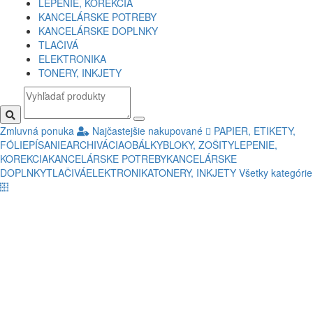
LEPENIE, KOREKCIA
KANCELÁRSKE POTREBY
KANCELÁRSKE DOPLNKY
TLAČIVÁ
ELEKTRONIKA
TONERY, INKJETY
Zmluvná ponuka
Najčastejšie nakupované
PAPIER, ETIKETY,
FÓLIE
PÍSANIE
ARCHIVÁCIA
OBÁLKY
BLOKY, ZOŠITY
LEPENIE,
KOREKCIA
KANCELÁRSKE POTREBY
KANCELÁRSKE
DOPLNKY
TLAČIVÁ
ELEKTRONIKA
TONERY, INKJETY
Všetky kategórie