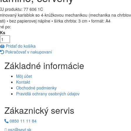
U produktu:
77 606 1C
minovaný karisblok so 4-krúžkovou mechanikou (mechanika na chrbtov
sti) • bez papierovej náplne • šírka chrbta: 3 cm • formát: A4
né po:
 Ks
Pridať do košíka
Pokračovať v nakupovaní
Základné informácie
Môj účet
Kontakt
Obchodné podmienky
Pravidlá ochrany osobných údajov
Zákaznický servis
0850 11 11 84
osz@sevt.sk