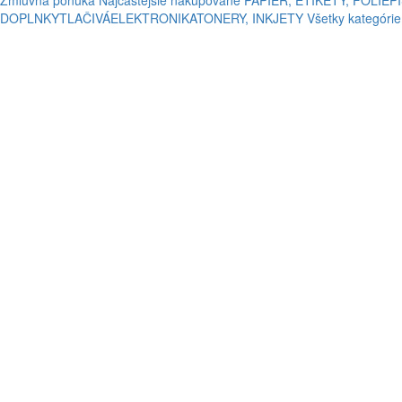
Zmluvná ponuka
Najčastejšie nakupované
PAPIER, ETIKETY, FÓLIE
P
DOPLNKY
TLAČIVÁ
ELEKTRONIKA
TONERY, INKJETY
Všetky kategórie