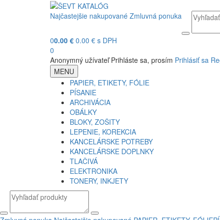
Najčastejšie nakupované
Zmluvná ponuka
0
0.00 €
0.00 € s DPH
0
Anonymný užívateľ
Prihláste sa, prosím
Prihlásiť sa
Re
MENU
PAPIER, ETIKETY, FÓLIE
PÍSANIE
ARCHIVÁCIA
OBÁLKY
BLOKY, ZOŠITY
LEPENIE, KOREKCIA
KANCELÁRSKE POTREBY
KANCELÁRSKE DOPLNKY
TLAČIVÁ
ELEKTRONIKA
TONERY, INKJETY