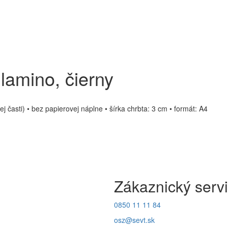
 lamino, čierny
časti) • bez papierovej náplne • šírka chrbta: 3 cm • formát: A4
Zákaznický serv
0850 11 11 84
osz@sevt.sk