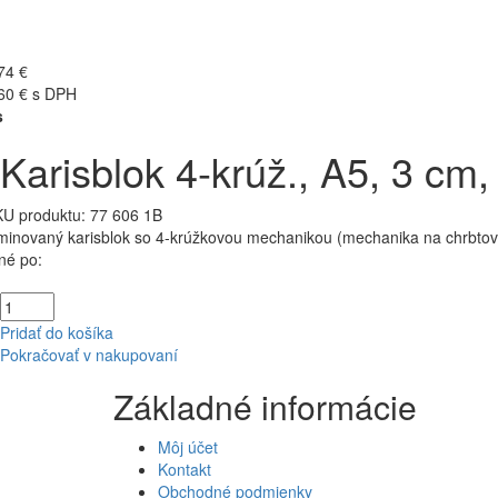
74 €
60 € s DPH
s
Karisblok 4-krúž., A5, 3 cm,
U produktu:
77 606 1B
minovaný karisblok so 4-krúžkovou mechanikou (mechanika na chrbtovej 
né po:
Pridať do košíka
Pokračovať v nakupovaní
Základné informácie
Môj účet
Kontakt
Obchodné podmienky