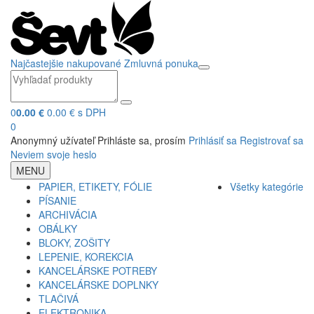
Najčastejšie nakupované
Zmluvná ponuka
0
0.00 €
0.00 € s DPH
0
Anonymný užívateľ
Prihláste sa, prosím
Prihlásiť sa
Registrovať sa
Neviem svoje heslo
MENU
PAPIER, ETIKETY, FÓLIE
Všetky kategórie
PÍSANIE
ARCHIVÁCIA
OBÁLKY
BLOKY, ZOŠITY
LEPENIE, KOREKCIA
KANCELÁRSKE POTREBY
KANCELÁRSKE DOPLNKY
TLAČIVÁ
ELEKTRONIKA