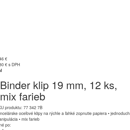
46 €
80 € s DPH
l
Binder klip 19 mm, 12 ks,
mix farieb
U produktu:
77 342 7B
ncelárske oceľové klipy na rýchle a ľahké zopnutie papiera • jednoduc
nipulácia • mix farieb
né po: