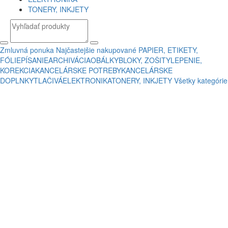
TONERY, INKJETY
Zmluvná ponuka
Najčastejšie nakupované
PAPIER, ETIKETY,
FÓLIE
PÍSANIE
ARCHIVÁCIA
OBÁLKY
BLOKY, ZOŠITY
LEPENIE,
KOREKCIA
KANCELÁRSKE POTREBY
KANCELÁRSKE
DOPLNKY
TLAČIVÁ
ELEKTRONIKA
TONERY, INKJETY
Všetky kategórie