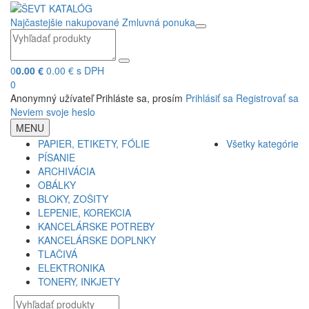
Najčastejšie nakupované
Zmluvná ponuka
0
0.00 €
0.00 € s DPH
0
Anonymný užívateľ
Prihláste sa, prosím
Prihlásiť sa
Registrovať sa
Neviem svoje heslo
MENU
PAPIER, ETIKETY, FÓLIE
Všetky kategórie
PÍSANIE
ARCHIVÁCIA
OBÁLKY
BLOKY, ZOŠITY
LEPENIE, KOREKCIA
KANCELÁRSKE POTREBY
KANCELÁRSKE DOPLNKY
TLAČIVÁ
ELEKTRONIKA
TONERY, INKJETY