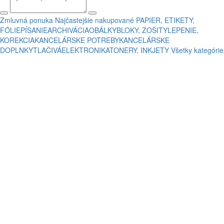
Zmluvná ponuka
Najčastejšie nakupované
PAPIER, ETIKETY,
FÓLIE
PÍSANIE
ARCHIVÁCIA
OBÁLKY
BLOKY, ZOŠITY
LEPENIE,
KOREKCIA
KANCELÁRSKE POTREBY
KANCELÁRSKE
DOPLNKY
TLAČIVÁ
ELEKTRONIKA
TONERY, INKJETY
Všetky kategórie