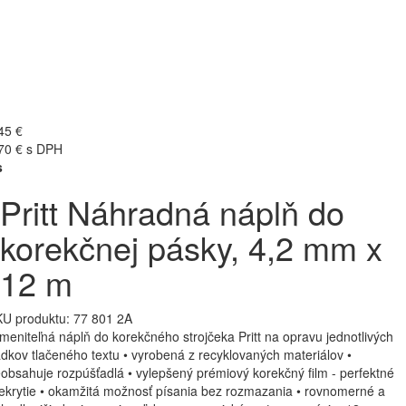
45 €
70 € s DPH
s
Pritt Náhradná náplň do
korekčnej pásky, 4,2 mm x
12 m
U produktu:
77 801 2A
meniteľná náplň do korekčného strojčeka Pritt na opravu jednotlivých
adkov tlačeného textu • vyrobená z recyklovaných materiálov •
obsahuje rozpúšťadlá • vylepšený prémiový korekčný film - perfektné
ekrytie • okamžitá možnosť písania bez rozmazania • rovnomerné a