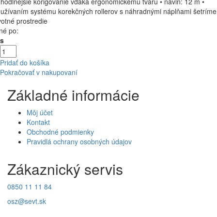
hodlnejšie korigovanie vďaka ergonomickému tvaru • návin: 12 m •
užívaním systému korekčných rollerov s náhradnými náplňami šetríme
votné prostredie
né po:
Ks
Pridať do košíka
Pokračovať v nakupovaní
Základné informácie
Môj účet
Kontakt
Obchodné podmienky
Pravidlá ochrany osobných údajov
Zákaznický servis
0850 11 11 84
osz@sevt.sk