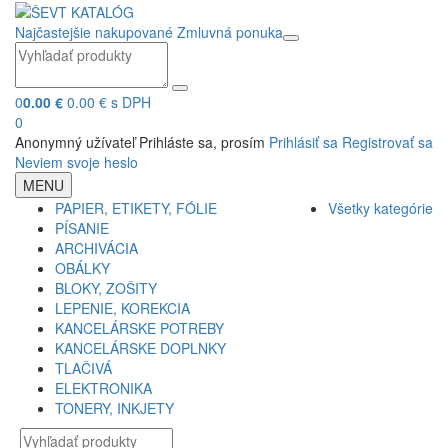
Najčastejšie nakupované
Zmluvná ponuka
0
0.00 €
0.00 € s DPH
0
Anonymný užívateľ
Prihláste sa, prosím
Prihlásiť sa
Registrovať sa
Neviem svoje heslo
MENU
PAPIER, ETIKETY, FÓLIE
Všetky kategórie
PÍSANIE
ARCHIVÁCIA
OBÁLKY
BLOKY, ZOŠITY
LEPENIE, KOREKCIA
KANCELÁRSKE POTREBY
KANCELÁRSKE DOPLNKY
TLAČIVÁ
ELEKTRONIKA
TONERY, INKJETY