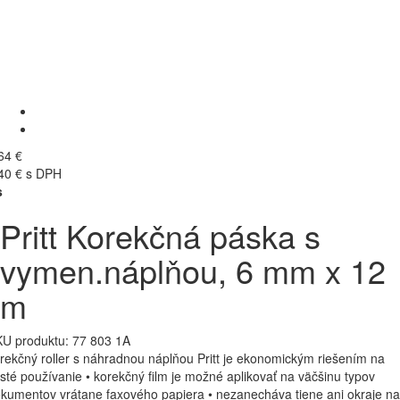
64 €
40 € s DPH
s
Pritt Korekčná páska s
vymen.náplňou, 6 mm x 12
m
U produktu:
77 803 1A
rekčný roller s náhradnou náplňou Pritt je ekonomickým riešením na
sté používanie • korekčný film je možné aplikovať na väčšinu typov
kumentov vrátane faxového papiera • nezanecháva tiene ani okraje na