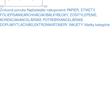
Zmluvná ponuka
Najčastejšie nakupované
PAPIER, ETIKETY,
FÓLIE
PÍSANIE
ARCHIVÁCIA
OBÁLKY
BLOKY, ZOŠITY
LEPENIE,
KOREKCIA
KANCELÁRSKE POTREBY
KANCELÁRSKE
DOPLNKY
TLAČIVÁ
ELEKTRONIKA
TONERY, INKJETY
Všetky kategórie