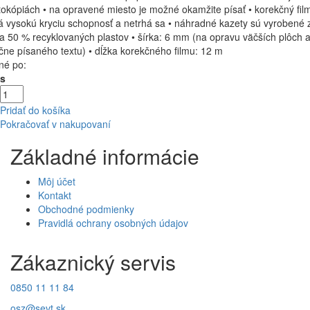
tokópiách • na opravené miesto je možné okamžite písať • korekčný fil
 vysokú kryciu schopnosť a netrhá sa • náhradné kazety sú vyrobené 
a 50 % recyklovaných plastov • šírka: 6 mm (na opravu väčších plôch 
čne písaného textu) • dĺžka korekčného filmu: 12 m
né po:
Ks
Pridať do košíka
Pokračovať v nakupovaní
Základné informácie
Môj účet
Kontakt
Obchodné podmienky
Pravidlá ochrany osobných údajov
Zákaznický servis
0850 11 11 84
osz@sevt.sk