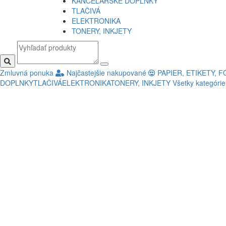
KANCELÁRSKE DOPLNKY
TLAČIVÁ
ELEKTRONIKA
TONERY, INKJETY
Zmluvná ponuka
Najčastejšie nakupované
PAPIER, ETIKETY, F
DOPLNKY
TLAČIVÁ
ELEKTRONIKA
TONERY, INKJETY
Všetky kategóri