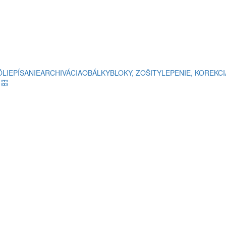
ÓLIE
PÍSANIE
ARCHIVÁCIA
OBÁLKY
BLOKY, ZOŠITY
LEPENIE, KOREKCI
e