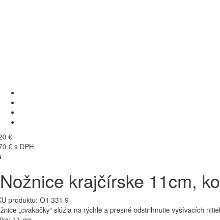
20 €
70 € s DPH
s
Nožnice krajčírske 11cm, ko
U produktu:
O1 331 9
žnice „cvakačky“ slúžia na rýchle a presné odstrihnutie vyšívacích nitie
žka: 11 cm