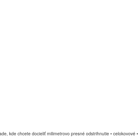
šade, kde chcete docieliť milimetrovo presné odstrihnutie • celokovové •