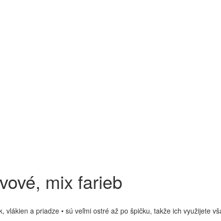
vové, mix farieb
k, vlákien a priadze • sú veľmi ostré až po špičku, takže ich využijete v