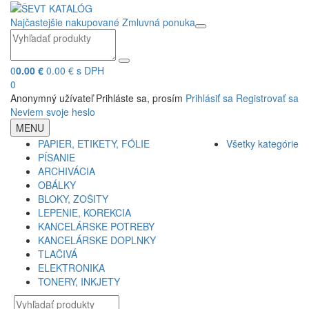
Najčastejšie nakupované
Zmluvná ponuka
0
0.00 €
0.00 € s DPH
0
Anonymný užívateľ
Prihláste sa, prosím
Prihlásiť sa
Registrovať sa
Neviem svoje heslo
MENU
PAPIER, ETIKETY, FÓLIE
Všetky kategórie
PÍSANIE
ARCHIVÁCIA
OBÁLKY
BLOKY, ZOŠITY
LEPENIE, KOREKCIA
KANCELÁRSKE POTREBY
KANCELÁRSKE DOPLNKY
TLAČIVÁ
ELEKTRONIKA
TONERY, INKJETY