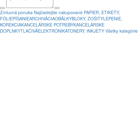
Zmluvná ponuka
Najčastejšie nakupované
PAPIER, ETIKETY,
FÓLIE
PÍSANIE
ARCHIVÁCIA
OBÁLKY
BLOKY, ZOŠITY
LEPENIE,
KOREKCIA
KANCELÁRSKE POTREBY
KANCELÁRSKE
DOPLNKY
TLAČIVÁ
ELEKTRONIKA
TONERY, INKJETY
Všetky kategórie