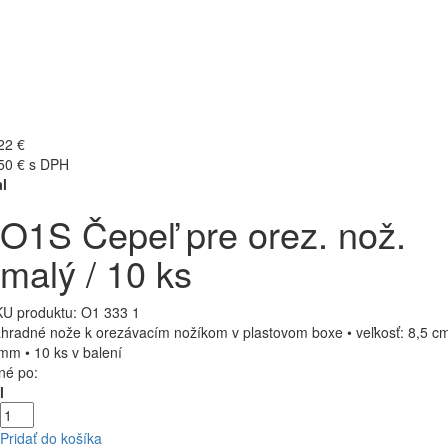
22 €
50 € s DPH
l
O1S Čepeľ pre orez. nož.
malý / 10 ks
U produktu:
O1 333 1
hradné nože k orezávacím nožíkom v plastovom boxe • veľkosť: 8,5 c
mm • 10 ks v balení
né po:
l
Pridať do košíka