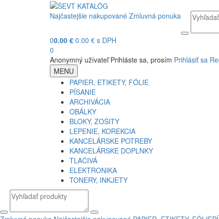
Najčastejšie nakupované
Zmluvná ponuka
0
0.00 €
0.00 € s DPH
0
Anonymný užívateľ
Prihláste sa, prosím
Prihlásiť sa
Re
MENU
PAPIER, ETIKETY, FÓLIE
PÍSANIE
ARCHIVÁCIA
OBÁLKY
BLOKY, ZOŠITY
LEPENIE, KOREKCIA
KANCELÁRSKE POTREBY
KANCELÁRSKE DOPLNKY
TLAČIVÁ
ELEKTRONIKA
TONERY, INKJETY