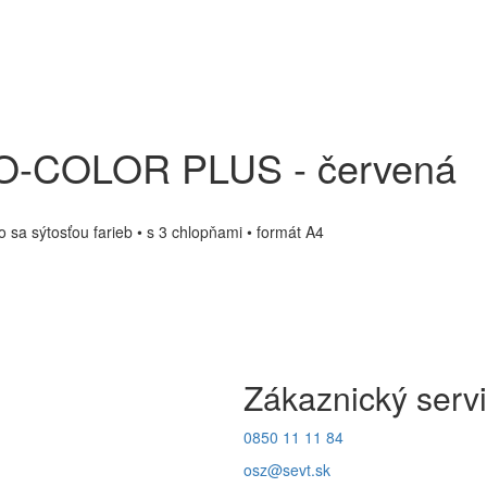
O-COLOR PLUS - červená
sa sýtosťou farieb • s 3 chlopňami • formát A4
Zákaznický serv
0850 11 11 84
osz@sevt.sk