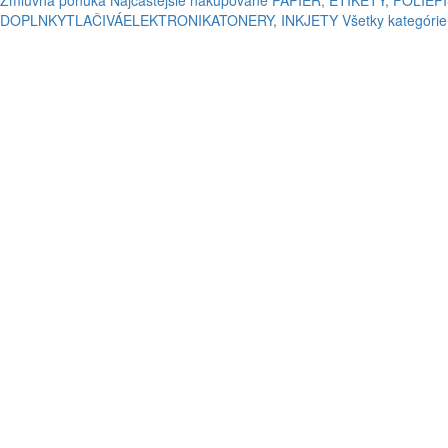
Zmluvná ponuka
Najčastejšie nakupované
PAPIER, ETIKETY, FÓLIE
P
DOPLNKY
TLAČIVÁ
ELEKTRONIKA
TONERY, INKJETY
Všetky kategórie