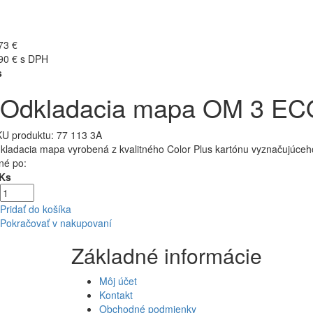
73 €
90 € s DPH
s
Odkladacia mapa OM 3 EC
U produktu:
77 113 3A
kladacia mapa vyrobená z kvalitného Color Plus kartónu vyznačujúceho 
né po:
 Ks
Pridať do košíka
Pokračovať v nakupovaní
Základné informácie
Môj účet
Kontakt
Obchodné podmienky