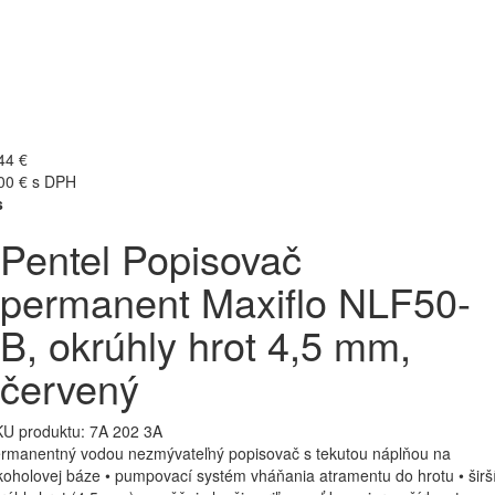
44 €
00 € s DPH
s
Pentel Popisovač
permanent Maxiflo NLF50-
B, okrúhly hrot 4,5 mm,
červený
U produktu:
7A 202 3A
rmanentný vodou nezmývateľný popisovač s tekutou náplňou na
koholovej báze • pumpovací systém vháňania atramentu do hrotu • širš