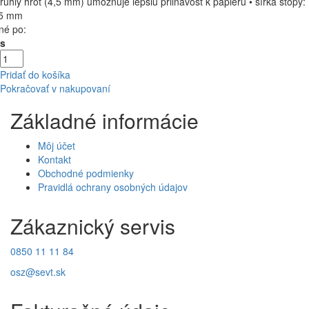
rúhly hrot (4,5 mm) umožňuje lepšiu priľnavosť k papieru • šírka stopy:
,5 mm
né po:
Ks
Pridať do košíka
Pokračovať v nakupovaní
Základné informácie
Môj účet
Kontakt
Obchodné podmienky
Pravidlá ochrany osobných údajov
Zákaznický servis
0850 11 11 84
osz@sevt.sk