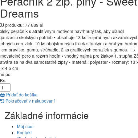
Peračník 2 zip. plný - Sweet
Dreams
U produktu:
77 889 6I
olský peračník s atraktívnym motívom navrhnutý tak, aby uľahčil
ganizáciu školských potrieb • obsahuje 13 ks trojhranných akvarelovýc
rebných ceruziek, 10 ks obojstranných fixiek s tenkým a hrubým hrotom
 cm pravítko, gumu, strúhadlo, 2 ks grafitových ceruziek s gumou, 1 x
movateľné pero a rozvrh hodín • vhodný najmä pre žiakov 1. stupňa ZŠ
atvára sa na dva samostatné zipsy • materiál: polyester • rozmery: 13 
 x 4,5 cm
né po:
 Ks
Pridať do košíka
Pokračovať v nakupovaní
Základné informácie
Môj účet
Kontakt