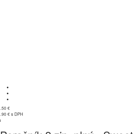
.50 €
.90 € s DPH
s