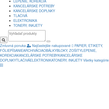
LEPENIE, KOREKCIA
KANCELÁRSKE POTREBY
KANCELÁRSKE DOPLNKY
TLAČIVÁ
ELEKTRONIKA
TONERY, INKJETY
Zmluvná ponuka
Najčastejšie nakupované
PAPIER, ETIKETY,
FÓLIE
PÍSANIE
ARCHIVÁCIA
OBÁLKY
BLOKY, ZOŠITY
LEPENIE,
KOREKCIA
KANCELÁRSKE POTREBY
KANCELÁRSKE
DOPLNKY
TLAČIVÁ
ELEKTRONIKA
TONERY, INKJETY
Všetky kategórie