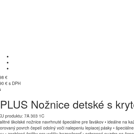
98 €
90 € s DPH
s
PLUS Nožnice detské s kryto
U produktu:
7A 303 1C
alitné školské nožnice navrhnuté špeciálne pre ľavákov • ideálne na k
uorovaný povrch čepelí odolný voči nalepeniu lepiacej pásky • špeciáln
ku • zaoblené špičky pre vyššiu bezpečnosť • ochranné puzdro na čepel