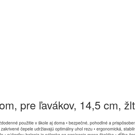
m, pre ľavákov, 14,5 cm, žl
aždodenné použitie v škole aj doma • bezpečné, pohodlné a prispôsoben
e zakrivené čepele udržiavajú optimálny uhol rezu • ergonomická, stab
e • súčasťou balenia je nálepka na napísanie mena školáka • dĺžka čep