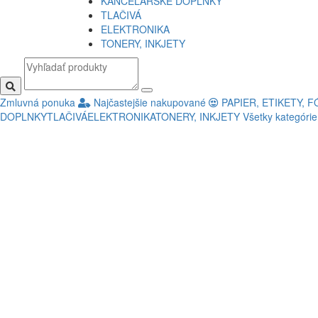
KANCELÁRSKE DOPLNKY
TLAČIVÁ
ELEKTRONIKA
TONERY, INKJETY
Zmluvná ponuka
Najčastejšie nakupované
PAPIER, ETIKETY, F
DOPLNKY
TLAČIVÁ
ELEKTRONIKA
TONERY, INKJETY
Všetky kategóri