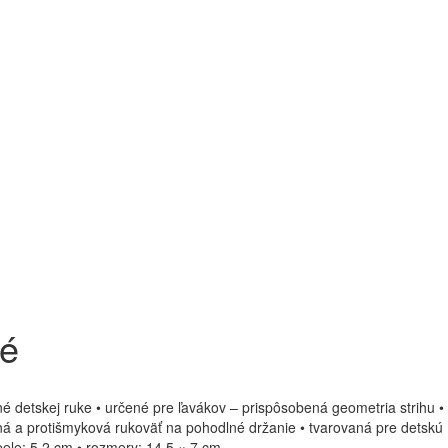
té
é detskej ruke • určené pre ľavákov – prispôsobená geometria strihu •
ilná a protišmyková rukoväť na pohodlné držanie • tvarovaná pre detskú
ele: 5,2 cm • rozmery: 14,5 × 7 cm