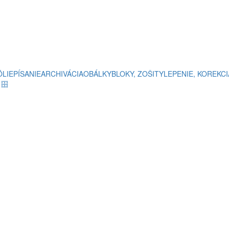
ÓLIE
PÍSANIE
ARCHIVÁCIA
OBÁLKY
BLOKY, ZOŠITY
LEPENIE, KOREKCI
e