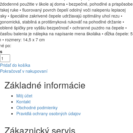
ždodenné použitie v škole aj doma • bezpečné, pohodlné a prispôsob
tskej ruke • fluorovaný povrch čepelí odolný voči nalepeniu lepiacej
sky • špeciálne zakrivené čepele udržiavajú optimálny uhol rezu •
gonomická, stabilná a protišmyková rukoväť na pohodlné držanie •
oblené špičky pre vyššiu bezpečnosť • ochranné puzdro na čepele •
časťou balenia je nálepka na napísanie mena školáka • dĺžka čepele: 5
 • rozmery: 14,5 x 7 cm
né po:
Ks
Pridať do košíka
Pokračovať v nakupovaní
Základné informácie
Môj účet
Kontakt
Obchodné podmienky
Pravidlá ochrany osobných údajov
Zákaznický servis