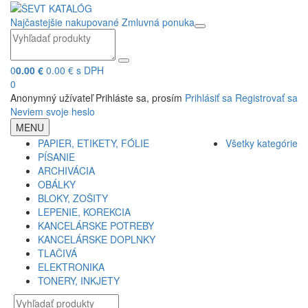
Najčastejšie nakupované
Zmluvná ponuka
0
0.00 €
0.00 € s DPH
0
Anonymný užívateľ
Prihláste sa, prosím
Prihlásiť sa
Registrovať sa
Neviem svoje heslo
MENU
PAPIER, ETIKETY, FÓLIE
Všetky kategórie
PÍSANIE
ARCHIVÁCIA
OBÁLKY
BLOKY, ZOŠITY
LEPENIE, KOREKCIA
KANCELÁRSKE POTREBY
KANCELÁRSKE DOPLNKY
TLAČIVÁ
ELEKTRONIKA
TONERY, INKJETY