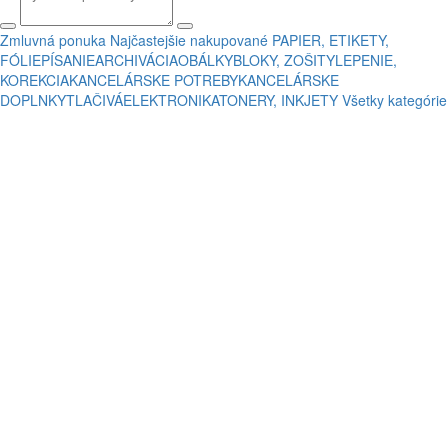
Zmluvná ponuka
Najčastejšie nakupované
PAPIER, ETIKETY,
FÓLIE
PÍSANIE
ARCHIVÁCIA
OBÁLKY
BLOKY, ZOŠITY
LEPENIE,
KOREKCIA
KANCELÁRSKE POTREBY
KANCELÁRSKE
DOPLNKY
TLAČIVÁ
ELEKTRONIKA
TONERY, INKJETY
Všetky kategórie