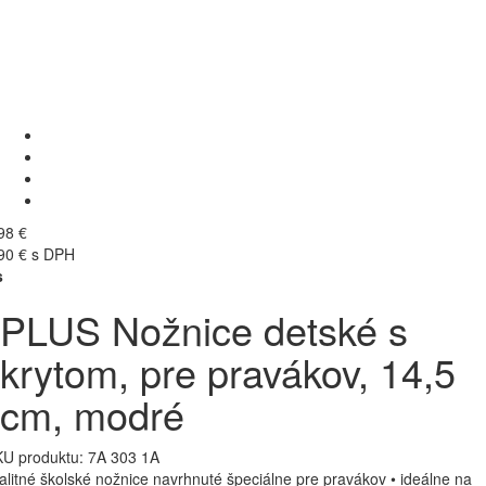
98 €
90 € s DPH
s
PLUS Nožnice detské s
krytom, pre pravákov, 14,5
cm, modré
U produktu:
7A 303 1A
alitné školské nožnice navrhnuté špeciálne pre pravákov • ideálne na