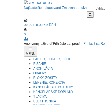
Najčastejšie nakupované
Zmluvná ponuka
0
0.00 €
0.00 € s DPH
0
Anonymný užívateľ
Prihláste sa, prosím
Prihlásiť sa
Re
MENU
PAPIER, ETIKETY, FÓLIE
PÍSANIE
ARCHIVÁCIA
OBÁLKY
BLOKY, ZOŠITY
LEPENIE, KOREKCIA
KANCELÁRSKE POTREBY
KANCELÁRSKE DOPLNKY
TLAČIVÁ
ELEKTRONIKA