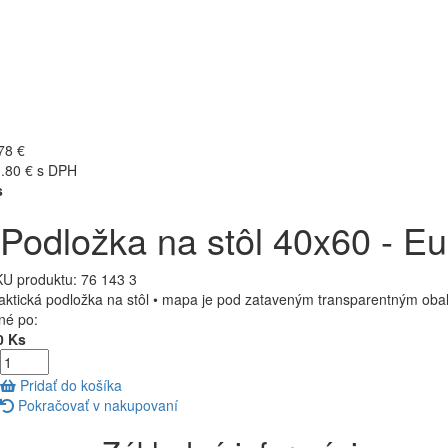
78 €
.80 € s DPH
s
Podložka na stôl 40x60 - E
U produktu:
76 143 3
aktická podložka na stôl • mapa je pod zataveným transparentným obalom
né po:
0 Ks
Pridať do košíka
Pokračovať v nakupovaní