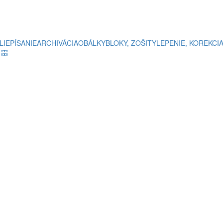
LIE
PÍSANIE
ARCHIVÁCIA
OBÁLKY
BLOKY, ZOŠITY
LEPENIE, KOREKCI
e