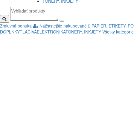
TONERY, INKJETY
Zmluvná ponuka
Najčastejšie nakupované
PAPIER, ETIKETY, FÓ
DOPLNKY
TLAČIVÁ
ELEKTRONIKA
TONERY, INKJETY
Všetky kategóri