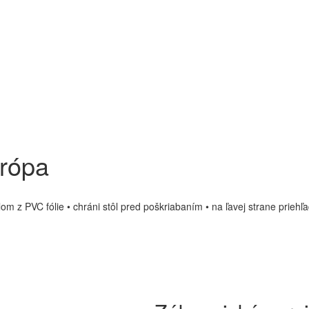
urópa
 z PVC fólie • chráni stôl pred poškriabaním • na ľavej strane priehľa