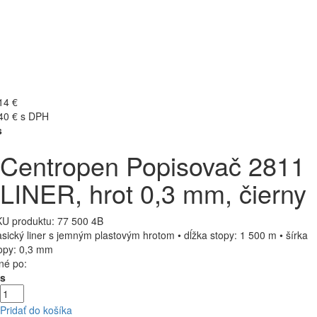
14 €
40 € s DPH
s
Centropen Popisovač 2811
LINER, hrot 0,3 mm, čierny
U produktu:
77 500 4B
asický liner s jemným plastovým hrotom • dĺžka stopy: 1 500 m • šírka
opy: 0,3 mm
né po:
Ks
Pridať do košíka