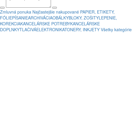
Zmluvná ponuka
Najčastejšie nakupované
PAPIER, ETIKETY,
FÓLIE
PÍSANIE
ARCHIVÁCIA
OBÁLKY
BLOKY, ZOŠITY
LEPENIE,
KOREKCIA
KANCELÁRSKE POTREBY
KANCELÁRSKE
DOPLNKY
TLAČIVÁ
ELEKTRONIKA
TONERY, INKJETY
Všetky kategórie