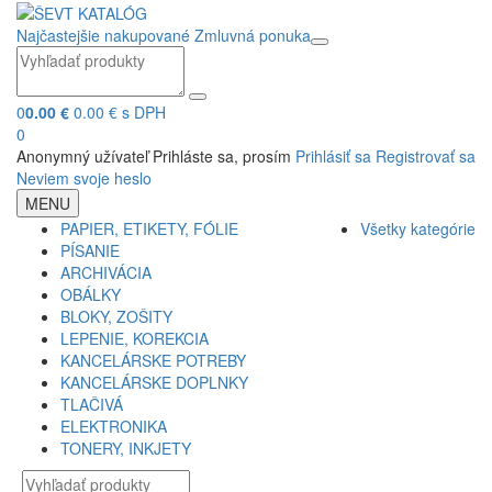
Najčastejšie nakupované
Zmluvná ponuka
0
0.00 €
0.00 € s DPH
0
Anonymný užívateľ
Prihláste sa, prosím
Prihlásiť sa
Registrovať sa
Neviem svoje heslo
MENU
PAPIER, ETIKETY, FÓLIE
Všetky kategórie
PÍSANIE
ARCHIVÁCIA
OBÁLKY
BLOKY, ZOŠITY
LEPENIE, KOREKCIA
KANCELÁRSKE POTREBY
KANCELÁRSKE DOPLNKY
TLAČIVÁ
ELEKTRONIKA
TONERY, INKJETY