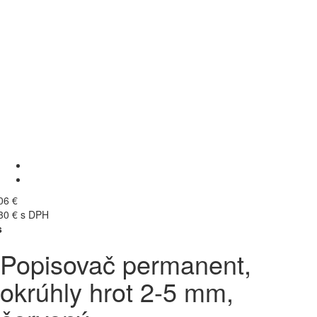
06 €
30 € s DPH
s
Popisovač permanent,
okrúhly hrot 2-5 mm,