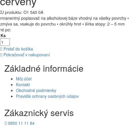
červený
U produktu:
O1 540 0A
rmanentný popisovač na alkoholovej báze vhodný na všetky povrchy •
zmýva sa, vsakuje do povrchu • okrúhly hrot • šírka stopy: 2 – 5 mm
né po:
 Ks
Pridať do košíka
Pokračovať v nakupovaní
Základné informácie
Môj účet
Kontakt
Obchodné podmienky
Pravidlá ochrany osobných údajov
Zákaznický servis
0850 11 11 84