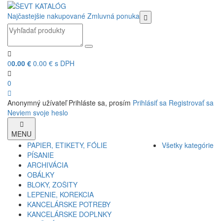
Najčastejšie nakupované
Zmluvná ponuka
0
0.00 €
0.00 € s DPH
0
Anonymný užívateľ
Prihláste sa, prosím
Prihlásiť sa
Registrovať sa
Neviem svoje heslo
MENU
PAPIER, ETIKETY, FÓLIE
Všetky kategórie
PÍSANIE
ARCHIVÁCIA
OBÁLKY
BLOKY, ZOŠITY
LEPENIE, KOREKCIA
KANCELÁRSKE POTREBY
KANCELÁRSKE DOPLNKY