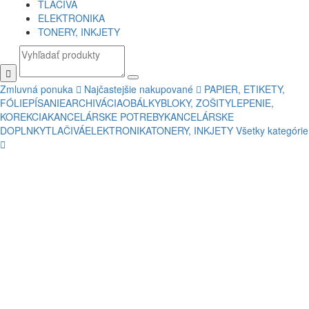
TLAČIVÁ
ELEKTRONIKA
TONERY, INKJETY
Zmluvná ponuka
Najčastejšie nakupované
PAPIER, ETIKETY,
FÓLIE
PÍSANIE
ARCHIVÁCIA
OBÁLKY
BLOKY, ZOŠITY
LEPENIE,
KOREKCIA
KANCELÁRSKE POTREBY
KANCELÁRSKE
DOPLNKY
TLAČIVÁ
ELEKTRONIKA
TONERY, INKJETY
Všetky kategórie