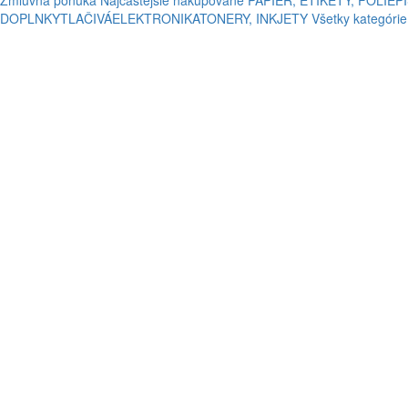
Zmluvná ponuka
Najčastejšie nakupované
PAPIER, ETIKETY, FÓLIE
P
DOPLNKY
TLAČIVÁ
ELEKTRONIKA
TONERY, INKJETY
Všetky kategórie