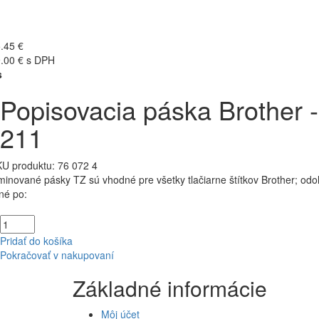
.45 €
.00 € s DPH
s
Popisovacia páska Brother -
211
U produktu:
76 072 4
minované pásky TZ sú vhodné pre všetky tlačiarne štítkov Brother; od
né po:
Pridať do košíka
Pokračovať v nakupovaní
Základné informácie
Môj účet