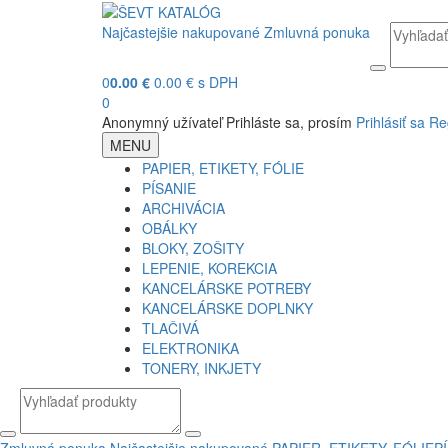
Najčastejšie nakupované
Zmluvná ponuka
0
0.00 €
0.00 € s DPH
0
Anonymný užívateľ
Prihláste sa, prosím
Prihlásiť sa
Re
MENU
PAPIER, ETIKETY, FÓLIE
PÍSANIE
ARCHIVÁCIA
OBÁLKY
BLOKY, ZOŠITY
LEPENIE, KOREKCIA
KANCELÁRSKE POTREBY
KANCELÁRSKE DOPLNKY
TLAČIVÁ
ELEKTRONIKA
TONERY, INKJETY