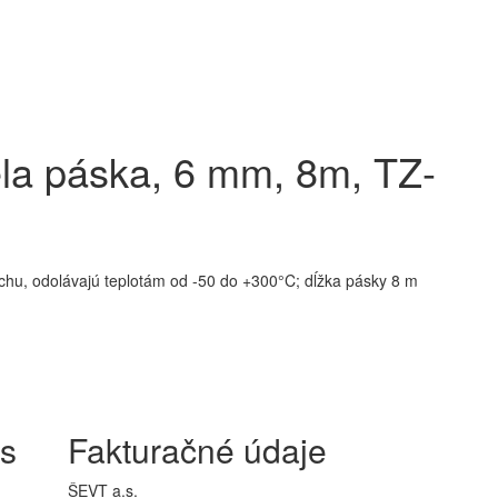
iela páska, 6 mm, 8m, TZ-
achu, odolávajú teplotám od -50 do +300°C; dĺžka pásky 8 m
is
Fakturačné údaje
ŠEVT a.s.