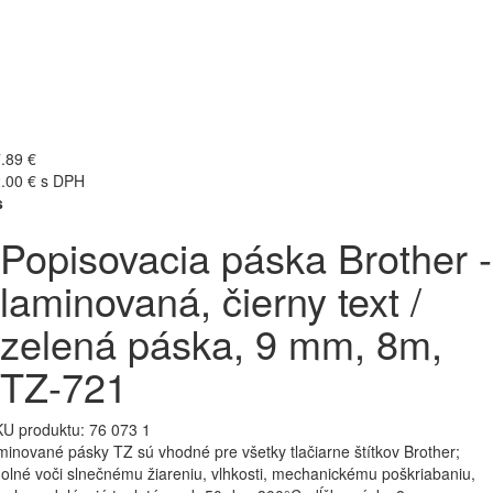
.89 €
.00 € s DPH
s
Popisovacia páska Brother -
laminovaná, čierny text /
zelená páska, 9 mm, 8m,
TZ-721
U produktu:
76 073 1
minované pásky TZ sú vhodné pre všetky tlačiarne štítkov Brother;
olné voči slnečnému žiareniu, vlhkosti, mechanickému poškriabaniu,