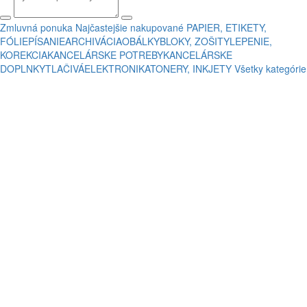
Zmluvná ponuka
Najčastejšie nakupované
PAPIER, ETIKETY,
FÓLIE
PÍSANIE
ARCHIVÁCIA
OBÁLKY
BLOKY, ZOŠITY
LEPENIE,
KOREKCIA
KANCELÁRSKE POTREBY
KANCELÁRSKE
DOPLNKY
TLAČIVÁ
ELEKTRONIKA
TONERY, INKJETY
Všetky kategórie