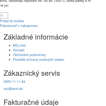
achu, odolávajú teplotám od -50 do +300°C; dĺžka pásky 8 m
né po:
Pridať do košíka
Pokračovať v nakupovaní
Základné informácie
Môj účet
Kontakt
Obchodné podmienky
Pravidlá ochrany osobných údajov
Zákaznický servis
0850 11 11 84
osz@sevt.sk
Fakturačné údaje