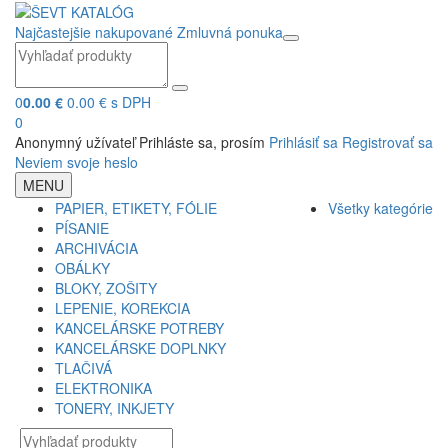
Najčastejšie nakupované
Zmluvná ponuka
0
0.00 €
0.00 € s DPH
0
Anonymný užívateľ
Prihláste sa, prosím
Prihlásiť sa
Registrovať sa
Neviem svoje heslo
MENU
PAPIER, ETIKETY, FÓLIE
Všetky kategórie
PÍSANIE
ARCHIVÁCIA
OBÁLKY
BLOKY, ZOŠITY
LEPENIE, KOREKCIA
KANCELÁRSKE POTREBY
KANCELÁRSKE DOPLNKY
TLAČIVÁ
ELEKTRONIKA
TONERY, INKJETY