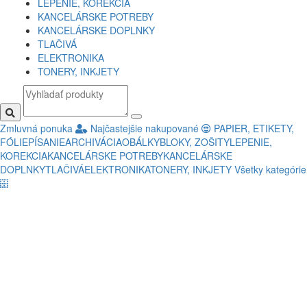
LEPENIE, KOREKCIA
KANCELÁRSKE POTREBY
KANCELÁRSKE DOPLNKY
TLAČIVÁ
ELEKTRONIKA
TONERY, INKJETY
Zmluvná ponuka
Najčastejšie nakupované
PAPIER, ETIKETY,
FÓLIE
PÍSANIE
ARCHIVÁCIA
OBÁLKY
BLOKY, ZOŠITY
LEPENIE,
KOREKCIA
KANCELÁRSKE POTREBY
KANCELÁRSKE
DOPLNKY
TLAČIVÁ
ELEKTRONIKA
TONERY, INKJETY
Všetky kategórie