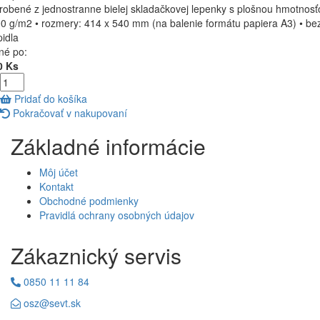
robené z jednostranne bielej skladačkovej lepenky s plošnou hmotnosť
0 g/m2 • rozmery: 414 x 540 mm (na balenie formátu papiera A3) • be
pidla
né po:
0 Ks
Pridať do košíka
Pokračovať v nakupovaní
Základné informácie
Môj účet
Kontakt
Obchodné podmienky
Pravidlá ochrany osobných údajov
Zákaznický servis
0850 11 11 84
osz@sevt.sk