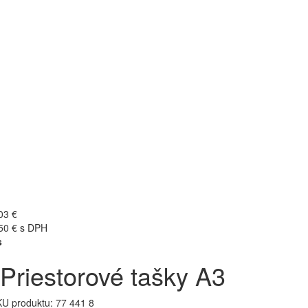
03 €
50 € s DPH
s
Priestorové tašky A3
U produktu:
77 441 8