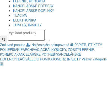
LEPENIE, KOREKCIA
KANCELÁRSKE POTREBY
KANCELÁRSKE DOPLNKY
TLAČIVÁ
ELEKTRONIKA
TONERY, INKJETY
Zmluvná ponuka
Najčastejšie nakupované
PAPIER, ETIKETY,
FÓLIE
PÍSANIE
ARCHIVÁCIA
OBÁLKY
BLOKY, ZOŠITY
LEPENIE,
KOREKCIA
KANCELÁRSKE POTREBY
KANCELÁRSKE
DOPLNKY
TLAČIVÁ
ELEKTRONIKA
TONERY, INKJETY
Všetky kategórie