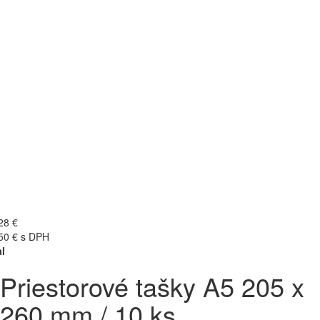
28 €
50 € s DPH
l
Priestorové tašky A5 205 x
260 mm / 10 ks