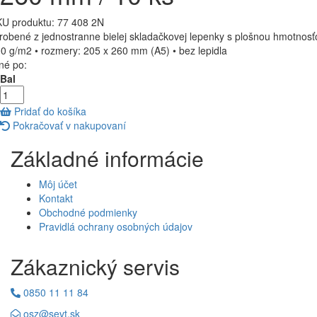
U produktu:
77 408 2N
robené z jednostranne bielej skladačkovej lepenky s plošnou hmotnosť
0 g/m2 • rozmery: 205 x 260 mm (A5) • bez lepidla
né po:
Bal
Pridať do košíka
Pokračovať v nakupovaní
Základné informácie
Môj účet
Kontakt
Obchodné podmienky
Pravidlá ochrany osobných údajov
Zákaznický servis
0850 11 11 84
osz@sevt.sk