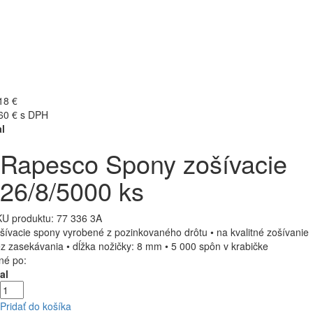
18 €
60 € s DPH
l
Rapesco Spony zošívacie
26/8/5000 ks
U produktu:
77 336 3A
šívacie spony vyrobené z pozinkovaného drôtu • na kvalitné zošívanie
z zasekávania • dĺžka nožičky: 8 mm • 5 000 spôn v krabičke
né po:
al
Pridať do košíka