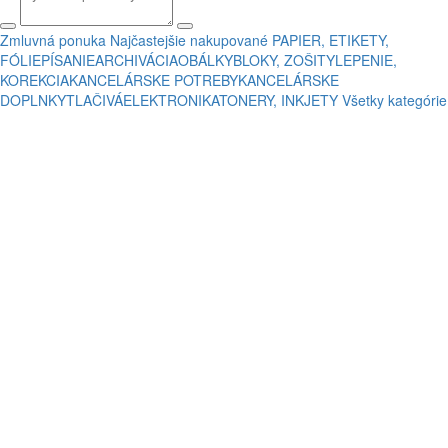
Zmluvná ponuka
Najčastejšie nakupované
PAPIER, ETIKETY,
FÓLIE
PÍSANIE
ARCHIVÁCIA
OBÁLKY
BLOKY, ZOŠITY
LEPENIE,
KOREKCIA
KANCELÁRSKE POTREBY
KANCELÁRSKE
DOPLNKY
TLAČIVÁ
ELEKTRONIKA
TONERY, INKJETY
Všetky kategórie