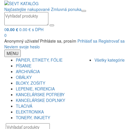
Najčastejšie nakupované
Zmluvná ponuka
0
0.00 €
0.00 € s DPH
0
Anonymný užívateľ
Prihláste sa, prosím
Prihlásiť sa
Registrovať sa
Neviem svoje heslo
MENU
PAPIER, ETIKETY, FÓLIE
Všetky kategórie
PÍSANIE
ARCHIVÁCIA
OBÁLKY
BLOKY, ZOŠITY
LEPENIE, KOREKCIA
KANCELÁRSKE POTREBY
KANCELÁRSKE DOPLNKY
TLAČIVÁ
ELEKTRONIKA
TONERY, INKJETY