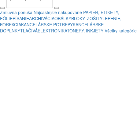
Zmluvná ponuka
Najčastejšie nakupované
PAPIER, ETIKETY,
FÓLIE
PÍSANIE
ARCHIVÁCIA
OBÁLKY
BLOKY, ZOŠITY
LEPENIE,
KOREKCIA
KANCELÁRSKE POTREBY
KANCELÁRSKE
DOPLNKY
TLAČIVÁ
ELEKTRONIKA
TONERY, INKJETY
Všetky kategórie