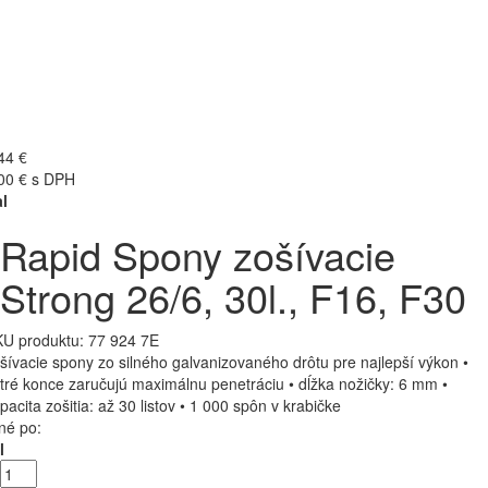
44 €
00 € s DPH
l
Rapid Spony zošívacie
Strong 26/6, 30l., F16, F30
U produktu:
77 924 7E
šívacie spony zo silného galvanizovaného drôtu pre najlepší výkon •
tré konce zaručujú maximálnu penetráciu • dĺžka nožičky: 6 mm •
pacita zošitia: až 30 listov • 1 000 spôn v krabičke
né po:
l