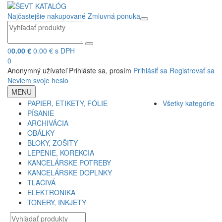
Najčastejšie nakupované
Zmluvná ponuka
0
0.00 €
0.00 € s DPH
0
Anonymný užívateľ
Prihláste sa, prosím
Prihlásiť sa
Registrovať sa
Neviem svoje heslo
MENU
PAPIER, ETIKETY, FÓLIE
Všetky kategórie
PÍSANIE
ARCHIVÁCIA
OBÁLKY
BLOKY, ZOŠITY
LEPENIE, KOREKCIA
KANCELÁRSKE POTREBY
KANCELÁRSKE DOPLNKY
TLAČIVÁ
ELEKTRONIKA
TONERY, INKJETY