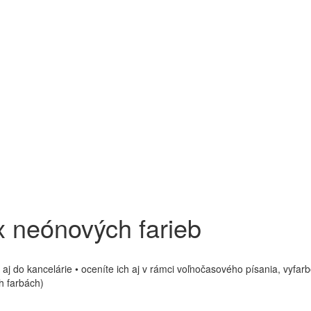
x neónových farieb
e aj do kancelárie • oceníte ich aj v rámci voľnočasového písania, vyf
ch farbách)