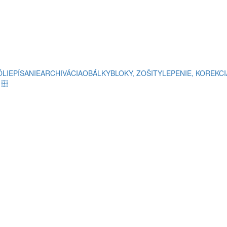
ÓLIE
PÍSANIE
ARCHIVÁCIA
OBÁLKY
BLOKY, ZOŠITY
LEPENIE, KOREKCI
e