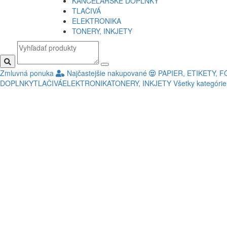
KANCELÁRSKE DOPLNKY
TLAČIVÁ
ELEKTRONIKA
TONERY, INKJETY
Zmluvná ponuka
Najčastejšie nakupované
PAPIER, ETIKETY, F
DOPLNKY
TLAČIVÁ
ELEKTRONIKA
TONERY, INKJETY
Všetky kategóri