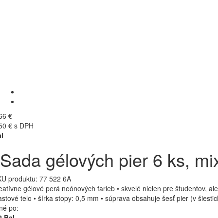
66 €
50 € s DPH
l
Sada gélových pier 6 ks, mi
U produktu:
77 522 6A
eatívne gélové perá neónových farieb • skvelé nielen pre študentov, al
astové telo • šírka stopy: 0,5 mm • súprava obsahuje šesť pier (v šiesti
né po:
 Bal