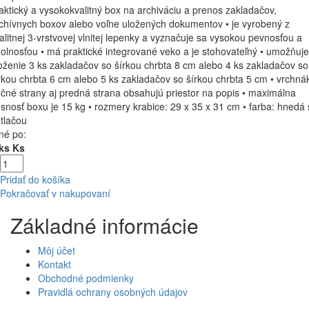
aktický a vysokokvalitný box na archiváciu a prenos zakladačov,
chívnych boxov alebo voľne uložených dokumentov • je vyrobený z
alitnej 3-vrstvovej vlnitej lepenky a vyznačuje sa vysokou pevnosťou a
olnosťou • má praktické integrované veko a je stohovateľný • umožňuje
oženie 3 ks zakladačov so šírkou chrbta 8 cm alebo 4 ks zakladačov so
rkou chrbta 6 cm alebo 5 ks zakladačov so šírkou chrbta 5 cm • vrchná
čné strany aj predná strana obsahujú priestor na popis • maximálna
snosť boxu je 15 kg • rozmery krabice: 29 x 35 x 31 cm • farba: hnedá 
tlačou
né po:
ks Ks
Pridať do košíka
Pokračovať v nakupovaní
Základné informácie
Môj účet
Kontakt
Obchodné podmienky
Pravidlá ochrany osobných údajov