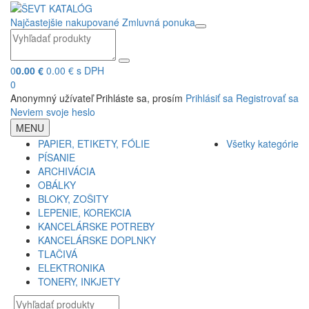
Najčastejšie nakupované
Zmluvná ponuka
0
0.00 €
0.00 € s DPH
0
Anonymný užívateľ
Prihláste sa, prosím
Prihlásiť sa
Registrovať sa
Neviem svoje heslo
MENU
PAPIER, ETIKETY, FÓLIE
Všetky kategórie
PÍSANIE
ARCHIVÁCIA
OBÁLKY
BLOKY, ZOŠITY
LEPENIE, KOREKCIA
KANCELÁRSKE POTREBY
KANCELÁRSKE DOPLNKY
TLAČIVÁ
ELEKTRONIKA
TONERY, INKJETY