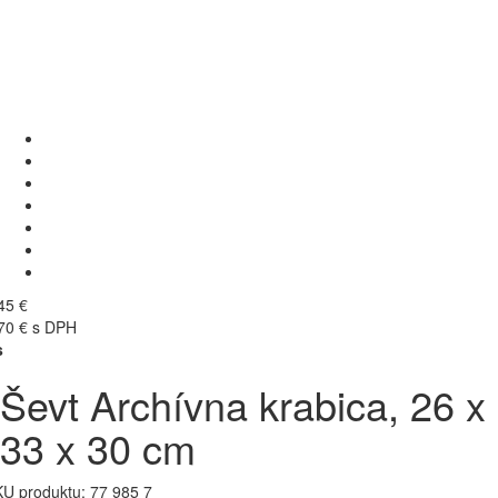
45 €
70 € s DPH
s
Ševt Archívna krabica, 26 x
33 x 30 cm
U produktu:
77 985 7