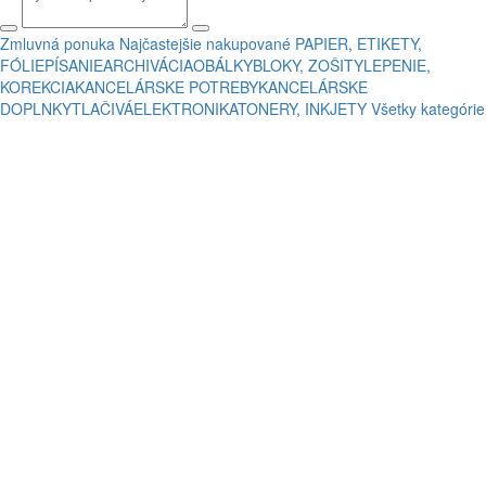
Zmluvná ponuka
Najčastejšie nakupované
PAPIER, ETIKETY,
FÓLIE
PÍSANIE
ARCHIVÁCIA
OBÁLKY
BLOKY, ZOŠITY
LEPENIE,
KOREKCIA
KANCELÁRSKE POTREBY
KANCELÁRSKE
DOPLNKY
TLAČIVÁ
ELEKTRONIKA
TONERY, INKJETY
Všetky kategórie