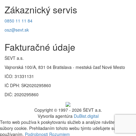
Zákaznický servis
0850 11 11 84
osz@sevt.sk
Fakturačné údaje
ŠEVT a.s.
Vajnorská 100/A, 831 04 Bratislava - mestská časť Nové Mesto
IČO: 31331131
IČ DPH: SK2020295860
DIČ: 2020295860
Copyright © 1997 - 2026 ŠEVT a.s.
Vytvorila agentúra
DuBist.digital
Tento web používa k poskytovaniu služieb a analýze návštevnosti
súbory cookie. Prehliadaním tohoto webu týmto udeľujete súhlas s ich
používaním.
Podrobnosti
Rozumiem