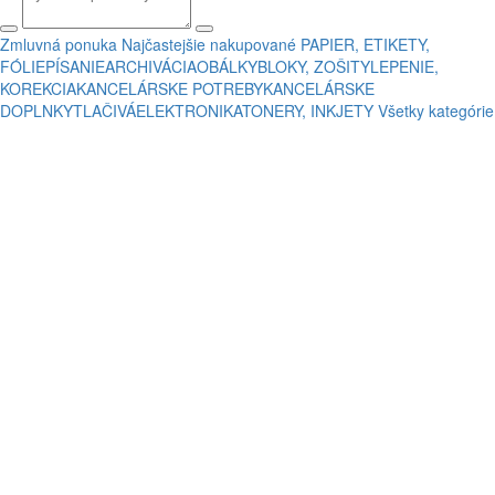
Zmluvná ponuka
Najčastejšie nakupované
PAPIER, ETIKETY,
FÓLIE
PÍSANIE
ARCHIVÁCIA
OBÁLKY
BLOKY, ZOŠITY
LEPENIE,
KOREKCIA
KANCELÁRSKE POTREBY
KANCELÁRSKE
DOPLNKY
TLAČIVÁ
ELEKTRONIKA
TONERY, INKJETY
Všetky kategórie