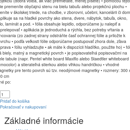
ojekciu (dobrá voľba, ak viac premietate, menej píšete) • pomocou tejto
lie premeníte obyčajnú stenu na bielu tabuľu alebo projekčnú plochu •
eníte v školskej triede, na chodbe, v zborovni, učebni, kancelárii či do
aplikuje sa na hladké povrchy ako stena, dvere, nábytok, tabuľa, okno,
lo, laminát a pod. • fólia obsahuje lepidlo, odporúčame ju nalepiť a
prelepovať • aplikácia je jednoduchá a rýchla, bez potreby vŕtania a
incovania (zo zadnej strany odstráňte časť ochrannej fólie a priložte k
vrchu • podľa veľkosti fólie odporúčame postupovať zhora dole, zľava
prava • fóliu vyhladzujte • ak máte k dispozícii hladítko, použite ho) • fó
 biely, matný a magnetický povrch • je popisovateľná popisovačmi na
ele tabule (napr. Pentel white board Maxiflo alebo Staedtler whiteboard
mocolor) a stierateľná stierkou alebo vlhkou handričkou • vhodné
gnetky pre tento povrch sú tzv. neodýmové magnetky • rozmery: 300 
20 cm
né po:
Pridať do košíka
Pokračovať v nakupovaní
Základné informácie