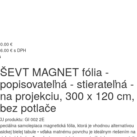
0.00 €
6.00 € s DPH
s
ŠEVT MAGNET fólia -
popisovateľná - stierateľná -
na projekciu, 300 x 120 cm,
bez potlače
U produktu:
GI 002 2E
špeciálna samolepiaca magnetická fólia, ktorá je vhodnou alternatívou
asickej bielej tabule • vďaka matnému povrchu je ideálnym riešením na