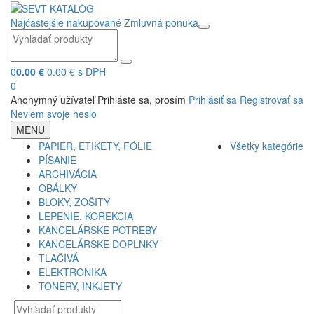
Najčastejšie nakupované
Zmluvná ponuka
0
0.00 €
0.00 € s DPH
0
Anonymný užívateľ
Prihláste sa, prosím
Prihlásiť sa
Registrovať sa
Neviem svoje heslo
MENU
PAPIER, ETIKETY, FÓLIE
Všetky kategórie
PÍSANIE
ARCHIVÁCIA
OBÁLKY
BLOKY, ZOŠITY
LEPENIE, KOREKCIA
KANCELÁRSKE POTREBY
KANCELÁRSKE DOPLNKY
TLAČIVÁ
ELEKTRONIKA
TONERY, INKJETY