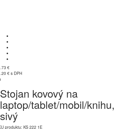
.73 €
.20 € s DPH
s
Stojan kovový na
laptop/tablet/mobil/knihu,
sivý
U produktu:
KS 222 1E