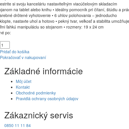
estrite si svoju kanceláriu nastaviteľným viacúčelovým skladacím
ojanom na tablet alebo knihu • ideálny pomocník pri čítaní, štúdiu a prá
farebné drôtené vyhotovenie • 6 uhlov polohovania – jednoducho
klopte, nastavte uhol a hotovo • pekný tvar, veľkosť a stabilita umožňuj
ľmi ľahkú manipuláciu so stojanom • rozmery: 19 x 24 cm
né po:
Pridať do košíka
Pokračovať v nakupovaní
Základné informácie
Môj účet
Kontakt
Obchodné podmienky
Pravidlá ochrany osobných údajov
Zákaznický servis
0850 11 11 84