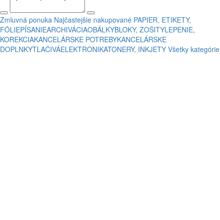
Zmluvná ponuka
Najčastejšie nakupované
PAPIER, ETIKETY,
FÓLIE
PÍSANIE
ARCHIVÁCIA
OBÁLKY
BLOKY, ZOŠITY
LEPENIE,
KOREKCIA
KANCELÁRSKE POTREBY
KANCELÁRSKE
DOPLNKY
TLAČIVÁ
ELEKTRONIKA
TONERY, INKJETY
Všetky kategórie