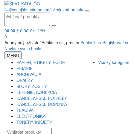
Najčastejšie nakupované
Zmluvná ponuka
0
0.00 €
0.00 € s DPH
0
Anonymný užívateľ
Prihláste sa, prosím
Prihlásiť sa
Registrovať sa
Neviem svoje heslo
MENU
PAPIER, ETIKETY, FÓLIE
Všetky kategórie
PÍSANIE
ARCHIVÁCIA
OBÁLKY
BLOKY, ZOŠITY
LEPENIE, KOREKCIA
KANCELÁRSKE POTREBY
KANCELÁRSKE DOPLNKY
TLAČIVÁ
ELEKTRONIKA
TONERY, INKJETY