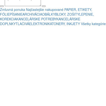
Zmluvná ponuka
Najčastejšie nakupované
PAPIER, ETIKETY,
FÓLIE
PÍSANIE
ARCHIVÁCIA
OBÁLKY
BLOKY, ZOŠITY
LEPENIE,
KOREKCIA
KANCELÁRSKE POTREBY
KANCELÁRSKE
DOPLNKY
TLAČIVÁ
ELEKTRONIKA
TONERY, INKJETY
Všetky kategórie