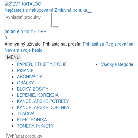
Najčastejšie nakupované
Zmluvná ponuka
0
0.00 €
0.00 € s DPH
0
Anonymný užívateľ
Prihláste sa, prosím
Prihlásiť sa
Registrovať sa
Neviem svoje heslo
MENU
PAPIER, ETIKETY, FÓLIE
Všetky kategórie
PÍSANIE
ARCHIVÁCIA
OBÁLKY
BLOKY, ZOŠITY
LEPENIE, KOREKCIA
KANCELÁRSKE POTREBY
KANCELÁRSKE DOPLNKY
TLAČIVÁ
ELEKTRONIKA
TONERY, INKJETY