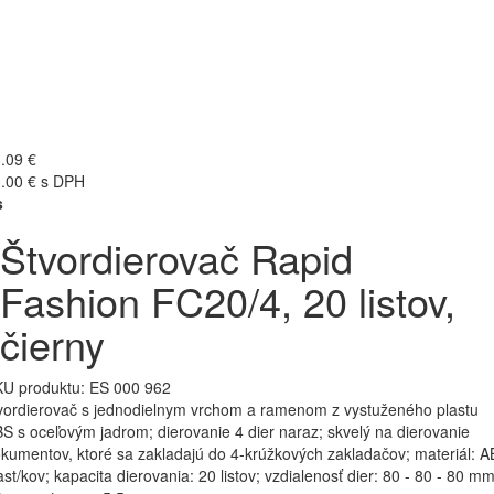
.09 €
.00 € s DPH
s
Štvordierovač Rapid
Fashion FC20/4, 20 listov,
čierny
U produktu:
ES 000 962
vordierovač s jednodielnym vrchom a ramenom z vystuženého plastu
S s oceľovým jadrom; dierovanie 4 dier naraz; skvelý na dierovanie
kumentov, ktoré sa zakladajú do 4-krúžkových zakladačov; materiál: 
ast/kov; kapacita dierovania: 20 listov; vzdialenosť dier: 80 - 80 - 80 mm