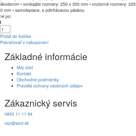
škodením • vonkajšie rozmery: 250 x 350 mm • vnútorné rozmery: 225
0 mm • samolepiace, s odtrhávacou páskou
né po:
l
Pridať do košíka
Pokračovať v nakupovaní
Základné informácie
Môj účet
Kontakt
Obchodné podmienky
Pravidlá ochrany osobných údajov
Zákaznický servis
0850 11 11 84
osz@sevt.sk