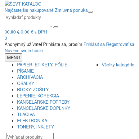
Najčastejšie nakupované
Zmluvná ponuka
0
0.00 €
0.00 € s DPH
0
Anonymný užívateľ
Prihláste sa, prosím
Prihlásiť sa
Registrovať sa
Neviem svoje heslo
MENU
PAPIER, ETIKETY, FÓLIE
Všetky kategórie
PÍSANIE
ARCHIVÁCIA
OBÁLKY
BLOKY, ZOŠITY
LEPENIE, KOREKCIA
KANCELÁRSKE POTREBY
KANCELÁRSKE DOPLNKY
TLAČIVÁ
ELEKTRONIKA
TONERY, INKJETY