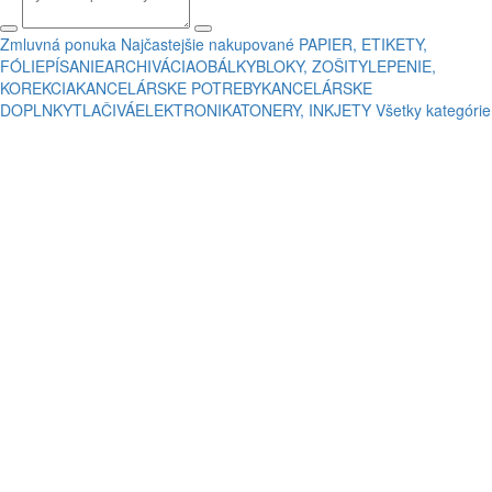
Zmluvná ponuka
Najčastejšie nakupované
PAPIER, ETIKETY,
FÓLIE
PÍSANIE
ARCHIVÁCIA
OBÁLKY
BLOKY, ZOŠITY
LEPENIE,
KOREKCIA
KANCELÁRSKE POTREBY
KANCELÁRSKE
DOPLNKY
TLAČIVÁ
ELEKTRONIKA
TONERY, INKJETY
Všetky kategórie