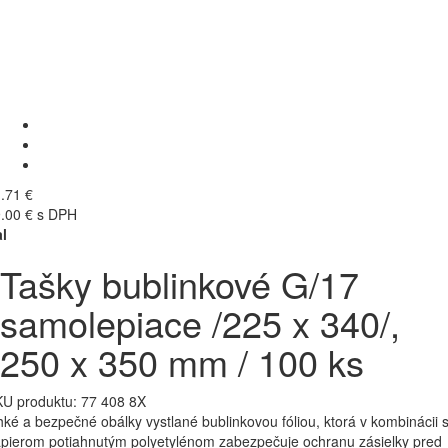
.71 €
.00 € s DPH
l
Tašky bublinkové G/17
samolepiace /225 x 340/,
250 x 350 mm / 100 ks
U produktu:
77 408 8X
hké a bezpečné obálky vystlané bublinkovou fóliou, ktorá v kombinácii 
pierom potiahnutým polyetylénom zabezpečuje ochranu zásielky pred