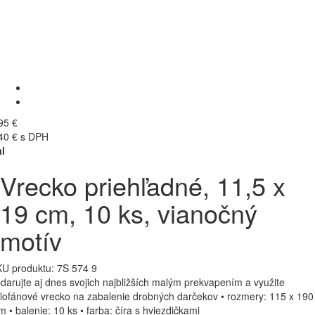
95 €
40 € s DPH
l
Vrecko priehľadné, 11,5 x
19 cm, 10 ks, vianočný
motív
U produktu:
7S 574 9
darujte aj dnes svojich najbližších malým prekvapením a využite
lofánové vrecko na zabalenie drobných darčekov • rozmery: 115 x 190
 • balenie: 10 ks • farba: číra s hviezdičkami