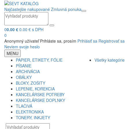
Najčastejšie nakupované
Zmluvná ponuka
0
0.00 €
0.00 € s DPH
0
Anonymný užívateľ
Prihláste sa, prosím
Prihlásiť sa
Registrovať sa
Neviem svoje heslo
MENU
PAPIER, ETIKETY, FÓLIE
Všetky kategórie
PÍSANIE
ARCHIVÁCIA
OBÁLKY
BLOKY, ZOŠITY
LEPENIE, KOREKCIA
KANCELÁRSKE POTREBY
KANCELÁRSKE DOPLNKY
TLAČIVÁ
ELEKTRONIKA
TONERY, INKJETY