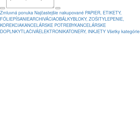
Zmluvná ponuka
Najčastejšie nakupované
PAPIER, ETIKETY,
FÓLIE
PÍSANIE
ARCHIVÁCIA
OBÁLKY
BLOKY, ZOŠITY
LEPENIE,
KOREKCIA
KANCELÁRSKE POTREBY
KANCELÁRSKE
DOPLNKY
TLAČIVÁ
ELEKTRONIKA
TONERY, INKJETY
Všetky kategórie