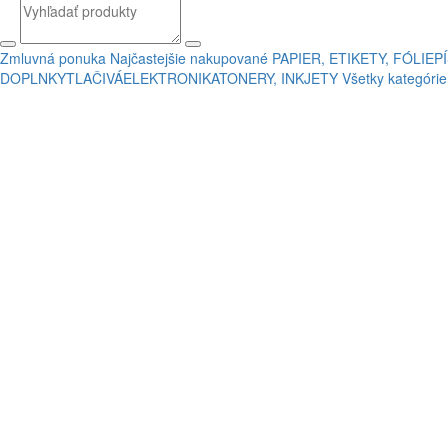
Zmluvná ponuka
Najčastejšie nakupované
PAPIER, ETIKETY, FÓLIE
P
DOPLNKY
TLAČIVÁ
ELEKTRONIKA
TONERY, INKJETY
Všetky kategórie