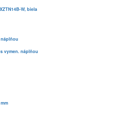
 XZTN14B-W, biela
. náplňou
 s vymen. náplňou
2 mm