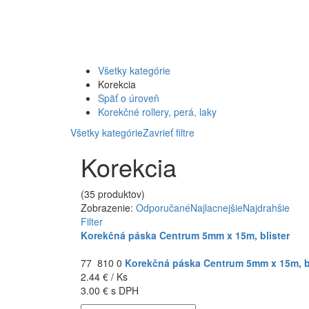
Všetky kategórie
Korekcia
Späť o úroveň
Korekčné rollery, perá, laky
Všetky kategórie
Zavrieť filtre
Korekcia
(35 produktov)
Zobrazenie:
Odporučané
Najlacnejšie
Najdrahšie
Filter
Korekčná páska Centrum 5mm x 15m, blister
77 810 0
Korekčná páska Centrum 5mm x 15m, bl
2.44 € / Ks
3.00 € s DPH