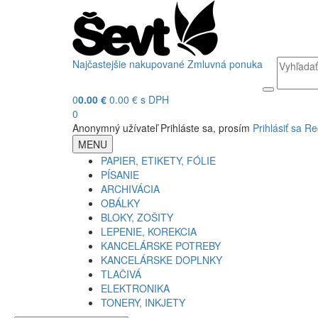
Najčastejšie nakupované
Zmluvná ponuka
0
0.00 €
0.00 € s DPH
0
Anonymný užívateľ
Prihláste sa, prosím
Prihlásiť sa
Re
MENU
PAPIER, ETIKETY, FÓLIE
PÍSANIE
ARCHIVÁCIA
OBÁLKY
BLOKY, ZOŠITY
LEPENIE, KOREKCIA
KANCELÁRSKE POTREBY
KANCELÁRSKE DOPLNKY
TLAČIVÁ
ELEKTRONIKA
TONERY, INKJETY