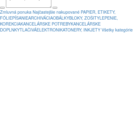
Zmluvná ponuka
Najčastejšie nakupované
PAPIER, ETIKETY,
FÓLIE
PÍSANIE
ARCHIVÁCIA
OBÁLKY
BLOKY, ZOŠITY
LEPENIE,
KOREKCIA
KANCELÁRSKE POTREBY
KANCELÁRSKE
DOPLNKY
TLAČIVÁ
ELEKTRONIKA
TONERY, INKJETY
Všetky kategórie