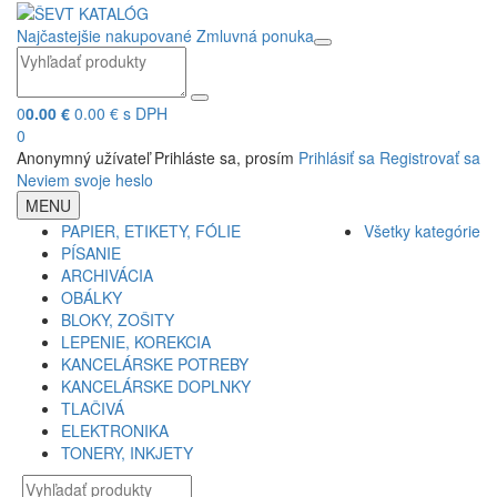
Najčastejšie nakupované
Zmluvná ponuka
0
0.00 €
0.00 € s DPH
0
Anonymný užívateľ
Prihláste sa, prosím
Prihlásiť sa
Registrovať sa
Neviem svoje heslo
MENU
PAPIER, ETIKETY, FÓLIE
Všetky kategórie
PÍSANIE
ARCHIVÁCIA
OBÁLKY
BLOKY, ZOŠITY
LEPENIE, KOREKCIA
KANCELÁRSKE POTREBY
KANCELÁRSKE DOPLNKY
TLAČIVÁ
ELEKTRONIKA
TONERY, INKJETY